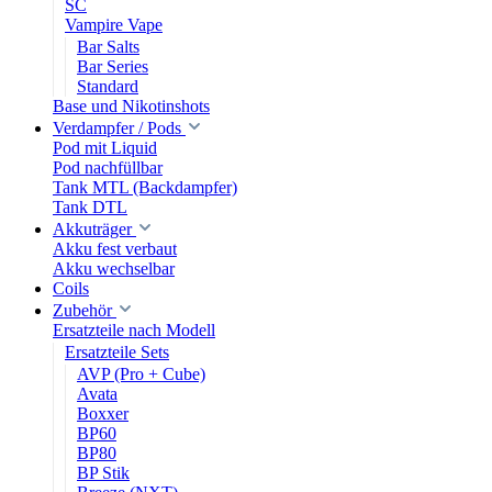
SC
Vampire Vape
Bar Salts
Bar Series
Standard
Base und Nikotinshots
Verdampfer / Pods
Pod mit Liquid
Pod nachfüllbar
Tank MTL (Backdampfer)
Tank DTL
Akkuträger
Akku fest verbaut
Akku wechselbar
Coils
Zubehör
Ersatzteile nach Modell
Ersatzteile Sets
AVP (Pro + Cube)
Avata
Boxxer
BP60
BP80
BP Stik