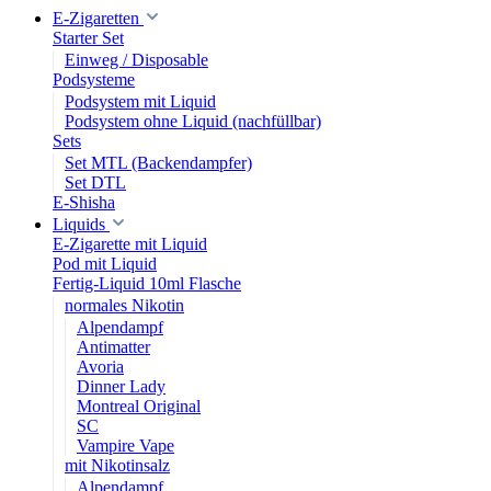
E-Zigaretten
Starter Set
Einweg / Disposable
Podsysteme
Podsystem mit Liquid
Podsystem ohne Liquid (nachfüllbar)
Sets
Set MTL (Backendampfer)
Set DTL
E-Shisha
Liquids
E-Zigarette mit Liquid
Pod mit Liquid
Fertig-Liquid 10ml Flasche
normales Nikotin
Alpendampf
Antimatter
Avoria
Dinner Lady
Montreal Original
SC
Vampire Vape
mit Nikotinsalz
Alpendampf