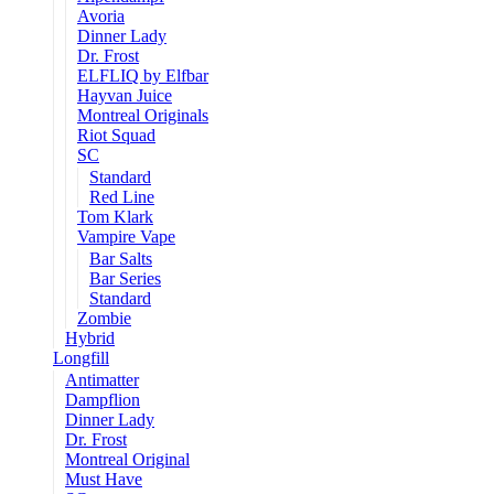
Avoria
Dinner Lady
Dr. Frost
ELFLIQ by Elfbar
Hayvan Juice
Montreal Originals
Riot Squad
SC
Standard
Red Line
Tom Klark
Vampire Vape
Bar Salts
Bar Series
Standard
Zombie
Hybrid
Longfill
Antimatter
Dampflion
Dinner Lady
Dr. Frost
Montreal Original
Must Have