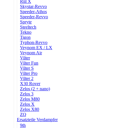
Riil X
Skystar-Revvo
Speeder-Athos
Speeder-Revvo
Spryte
Steeltech
Tekno
Tigon
Typhon-Revvo
Veynom EX / LX
Veynom Air
Vilter
Vilter Fun
Vilter S
Vilter Pro
Vilter 2
X30 Rover
Zelos (2 + nano)
Zelos 3
Zelos M80
Zelos X
Zelos X80
ZQ
Ersatzteile Verdampfer
9th