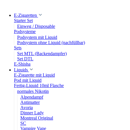
E-Zigaretten
Starter Set
Einweg / Disposable
Podsysteme
Podsystem mit Liquid
Podsystem ohne Liquid (nachfüllbar)
Sets
Set MTL (Backendampfer)
Set DTL
E-Shisha
Liquids
E-Zigarette mit Liquid
Pod mit Liquid
Fertig-Liquid 10ml Flasche
normales Nikotin
Alpendampf
Antimatter
Avoria
Dinner Lady
Montreal Original
SC
Vampire Vape