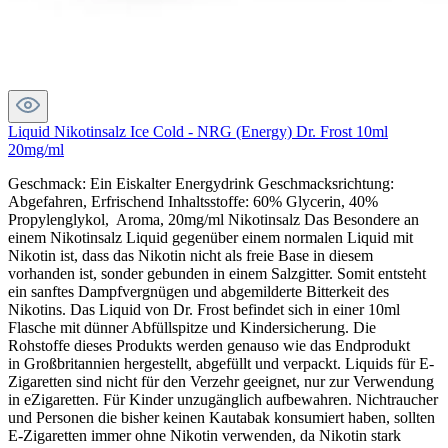
Liquid Nikotinsalz Ice Cold - NRG (Energy) Dr. Frost 10ml
20mg/ml
Geschmack: Ein Eiskalter Energydrink Geschmacksrichtung:
Abgefahren, Erfrischend Inhaltsstoffe: 60% Glycerin, 40%
Propylenglykol, Aroma, 20mg/ml Nikotinsalz Das Besondere an
einem Nikotinsalz Liquid gegenüber einem normalen Liquid mit
Nikotin ist, dass das Nikotin nicht als freie Base in diesem
vorhanden ist, sonder gebunden in einem Salzgitter. Somit entsteht
ein sanftes Dampfvergnügen und abgemilderte Bitterkeit des
Nikotins. Das Liquid von Dr. Frost befindet sich in einer 10ml
Flasche mit dünner Abfüllspitze und Kindersicherung. Die
Rohstoffe dieses Produkts werden genauso wie das Endprodukt
in Großbritannien hergestellt, abgefüllt und verpackt. Liquids für E-
Zigaretten sind nicht für den Verzehr geeignet, nur zur Verwendung
in eZigaretten. Für Kinder unzugänglich aufbewahren. Nichtraucher
und Personen die bisher keinen Kautabak konsumiert haben, sollten
E-Zigaretten immer ohne Nikotin verwenden, da Nikotin stark