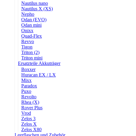
Nautilus nano
Nautilus X (XS)
Nepho
Odan (EVO)
Odan mini
Onixx
Quad-Flex
Revvo
Tigon
Triton (2)
Triton mini
Ersatzteile Akkuträger
Boxxer
Huracan EX / LX
Mixx
Paradox
Puxo
Revolto
Rhea (X)
Rover Plus
Vrod
Zelos 3
Zelos X
Zelos X80
Leerflaschen und Zubehör