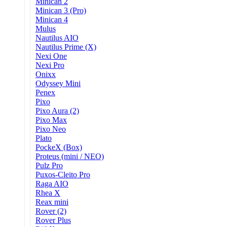
Minican 2
Minican 3 (Pro)
Minican 4
Mulus
Nautilus AIO
Nautilus Prime (X)
Nexi One
Nexi Pro
Onixx
Odyssey Mini
Penex
Pixo
Pixo Aura (2)
Pixo Max
Pixo Neo
Plato
PockeX (Box)
Proteus (mini / NEO)
Pulz Pro
Puxos-Cleito Pro
Raga AIO
Rhea X
Reax mini
Rover (2)
Rover Plus