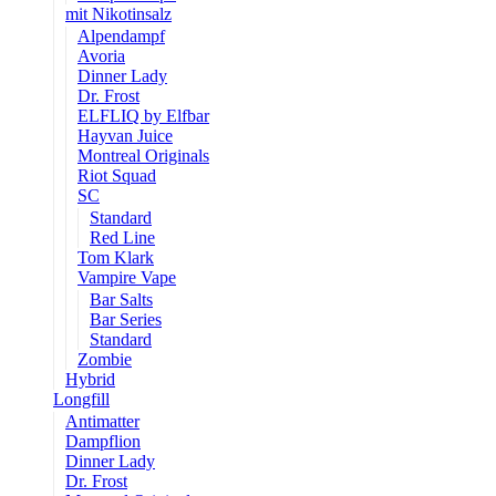
mit Nikotinsalz
Alpendampf
Avoria
Dinner Lady
Dr. Frost
ELFLIQ by Elfbar
Hayvan Juice
Montreal Originals
Riot Squad
SC
Standard
Red Line
Tom Klark
Vampire Vape
Bar Salts
Bar Series
Standard
Zombie
Hybrid
Longfill
Antimatter
Dampflion
Dinner Lady
Dr. Frost