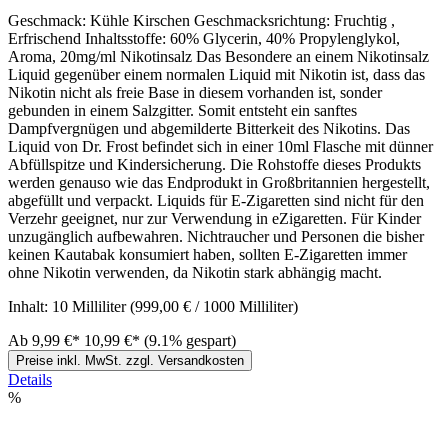
Geschmack: Kühle Kirschen Geschmacksrichtung: Fruchtig ,
Erfrischend Inhaltsstoffe: 60% Glycerin, 40% Propylenglykol,
Aroma, 20mg/ml Nikotinsalz Das Besondere an einem Nikotinsalz
Liquid gegenüber einem normalen Liquid mit Nikotin ist, dass das
Nikotin nicht als freie Base in diesem vorhanden ist, sonder
gebunden in einem Salzgitter. Somit entsteht ein sanftes
Dampfvergnügen und abgemilderte Bitterkeit des Nikotins. Das
Liquid von Dr. Frost befindet sich in einer 10ml Flasche mit dünner
Abfüllspitze und Kindersicherung. Die Rohstoffe dieses Produkts
werden genauso wie das Endprodukt in Großbritannien hergestellt,
abgefüllt und verpackt. Liquids für E-Zigaretten sind nicht für den
Verzehr geeignet, nur zur Verwendung in eZigaretten. Für Kinder
unzugänglich aufbewahren. Nichtraucher und Personen die bisher
keinen Kautabak konsumiert haben, sollten E-Zigaretten immer
ohne Nikotin verwenden, da Nikotin stark abhängig macht.
Inhalt:
10 Milliliter
(999,00 € / 1000 Milliliter)
Ab
9,99 €*
10,99 €*
(9.1% gespart)
Preise inkl. MwSt. zzgl. Versandkosten
Details
%