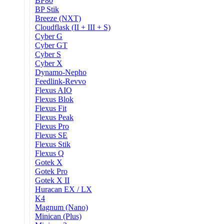
BP80
BP Stik
Breeze (NXT)
Cloudflask (II + III + S)
Cyber G
Cyber GT
Cyber S
Cyber X
Dynamo-Nepho
Feedlink-Revvo
Flexus AIO
Flexus Blok
Flexus Fit
Flexus Peak
Flexus Pro
Flexus SE
Flexus Stik
Flexus Q
Gotek X
Gotek Pro
Gotek X II
Huracan EX / LX
K4
Magnum (Nano)
Minican (Plus)