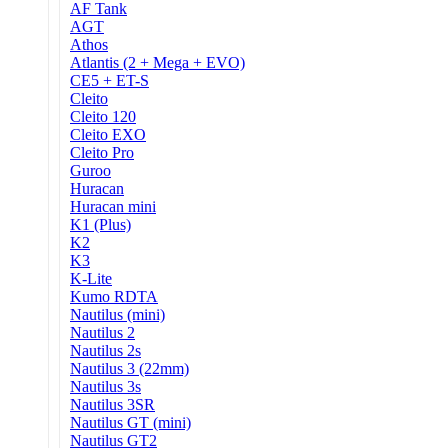
AF Tank
AGT
Athos
Atlantis (2 + Mega + EVO)
CE5 + ET-S
Cleito
Cleito 120
Cleito EXO
Cleito Pro
Guroo
Huracan
Huracan mini
K1 (Plus)
K2
K3
K-Lite
Kumo RDTA
Nautilus (mini)
Nautilus 2
Nautilus 2s
Nautilus 3 (22mm)
Nautilus 3s
Nautilus 3SR
Nautilus GT (mini)
Nautilus GT2