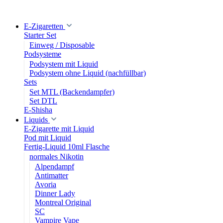
E-Zigaretten
Starter Set
Einweg / Disposable
Podsysteme
Podsystem mit Liquid
Podsystem ohne Liquid (nachfüllbar)
Sets
Set MTL (Backendampfer)
Set DTL
E-Shisha
Liquids
E-Zigarette mit Liquid
Pod mit Liquid
Fertig-Liquid 10ml Flasche
normales Nikotin
Alpendampf
Antimatter
Avoria
Dinner Lady
Montreal Original
SC
Vampire Vape