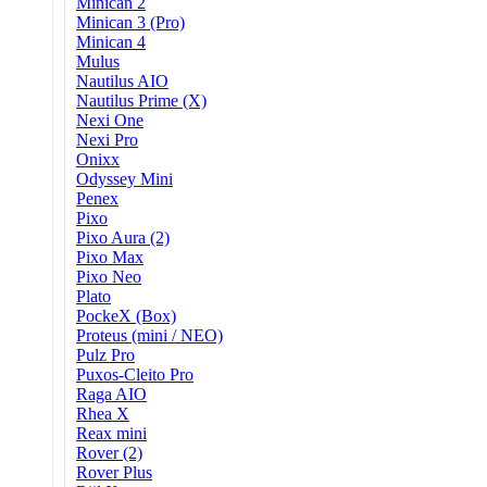
Minican 2
Minican 3 (Pro)
Minican 4
Mulus
Nautilus AIO
Nautilus Prime (X)
Nexi One
Nexi Pro
Onixx
Odyssey Mini
Penex
Pixo
Pixo Aura (2)
Pixo Max
Pixo Neo
Plato
PockeX (Box)
Proteus (mini / NEO)
Pulz Pro
Puxos-Cleito Pro
Raga AIO
Rhea X
Reax mini
Rover (2)
Rover Plus