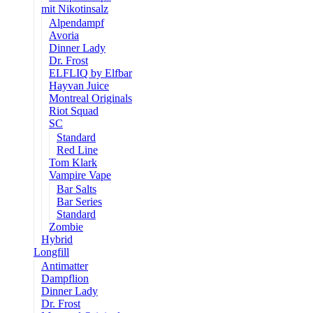
mit Nikotinsalz
Alpendampf
Avoria
Dinner Lady
Dr. Frost
ELFLIQ by Elfbar
Hayvan Juice
Montreal Originals
Riot Squad
SC
Standard
Red Line
Tom Klark
Vampire Vape
Bar Salts
Bar Series
Standard
Zombie
Hybrid
Longfill
Antimatter
Dampflion
Dinner Lady
Dr. Frost