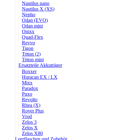
Nautilus nano
Nautilus X (XS)
Nepho
Odan (EVO)
Odan mini
Onixx
Quad-Flex
Revvo
Tigon
Triton (2)
Triton mini
Ersatzteile Akkuträger
Boxxer
Huracan EX / LX
Mixx
Paradox
Puxo
Revolto
Rhea (X)
Rover Plus
Vrod
Zelos 3
Zelos X
Zelos X80
Leerflaschen und Zubehör