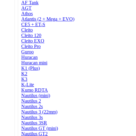
AF Tank
AGT
Athos
Atlantis (2 + Mega + EVO)
CE5 + ET-S
Cleito
Cleito 120
Cleito EXO
Cleito Pro
Guroo
Huracan
Huracan mini
K1 (Plus)
K2
K3
K-Lite
Kumo RDTA
Nautilus (mini)
Nautilus 2
Nautilus 2s
Nautilus 3 (22mm)
Nautilus 3s
Nautilus 3SR
Nautilus GT (mini)
Nautilus GT2