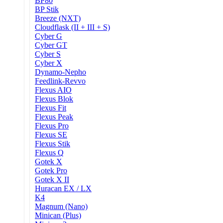
BP80
BP Stik
Breeze (NXT)
Cloudflask (II + III + S)
Cyber G
Cyber GT
Cyber S
Cyber X
Dynamo-Nepho
Feedlink-Revvo
Flexus AIO
Flexus Blok
Flexus Fit
Flexus Peak
Flexus Pro
Flexus SE
Flexus Stik
Flexus Q
Gotek X
Gotek Pro
Gotek X II
Huracan EX / LX
K4
Magnum (Nano)
Minican (Plus)