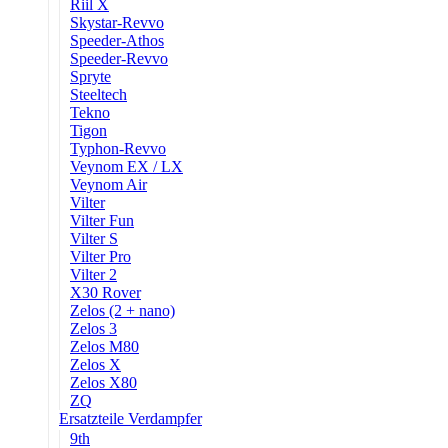
Riil X
Skystar-Revvo
Speeder-Athos
Speeder-Revvo
Spryte
Steeltech
Tekno
Tigon
Typhon-Revvo
Veynom EX / LX
Veynom Air
Vilter
Vilter Fun
Vilter S
Vilter Pro
Vilter 2
X30 Rover
Zelos (2 + nano)
Zelos 3
Zelos M80
Zelos X
Zelos X80
ZQ
Ersatzteile Verdampfer
9th