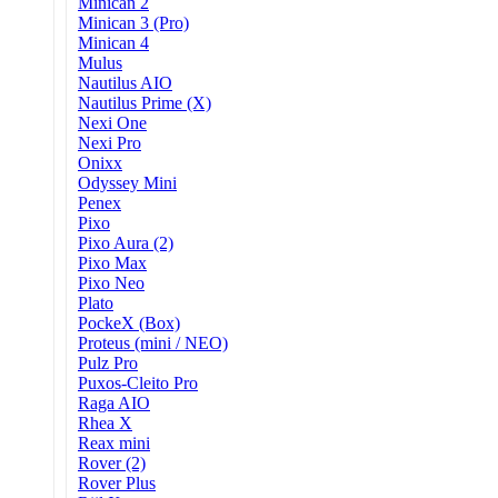
Minican 2
Minican 3 (Pro)
Minican 4
Mulus
Nautilus AIO
Nautilus Prime (X)
Nexi One
Nexi Pro
Onixx
Odyssey Mini
Penex
Pixo
Pixo Aura (2)
Pixo Max
Pixo Neo
Plato
PockeX (Box)
Proteus (mini / NEO)
Pulz Pro
Puxos-Cleito Pro
Raga AIO
Rhea X
Reax mini
Rover (2)
Rover Plus