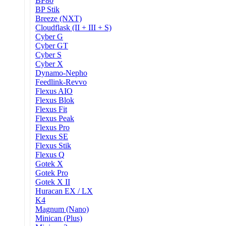
BP80
BP Stik
Breeze (NXT)
Cloudflask (II + III + S)
Cyber G
Cyber GT
Cyber S
Cyber X
Dynamo-Nepho
Feedlink-Revvo
Flexus AIO
Flexus Blok
Flexus Fit
Flexus Peak
Flexus Pro
Flexus SE
Flexus Stik
Flexus Q
Gotek X
Gotek Pro
Gotek X II
Huracan EX / LX
K4
Magnum (Nano)
Minican (Plus)