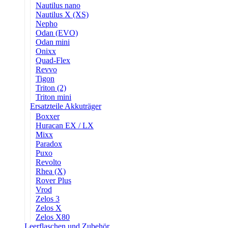
Nautilus nano
Nautilus X (XS)
Nepho
Odan (EVO)
Odan mini
Onixx
Quad-Flex
Revvo
Tigon
Triton (2)
Triton mini
Ersatzteile Akkuträger
Boxxer
Huracan EX / LX
Mixx
Paradox
Puxo
Revolto
Rhea (X)
Rover Plus
Vrod
Zelos 3
Zelos X
Zelos X80
Leerflaschen und Zubehör