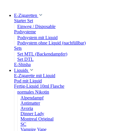
E-Zigaretten
Starter Set
Einweg / Disposable
Podsysteme
Podsystem mit Liquid
Podsystem ohne Liquid (nachfüllbar)
Sets
Set MTL (Backendampfer)
Set DTL
E-Shisha
Liquids
E-Zigarette mit Liquid
Pod mit Liquid
Fertig-Liquid 10ml Flasche
normales Nikotin
Alpendampf
Antimatter
Avoria
Dinner Lady
Montreal Original
SC
Vampire Vape