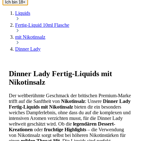
Ich bin 18+
Liquids
Fertig-Liquid 10ml Flasche
mit Nikotinsalz
Dinner Lady
Dinner Lady Fertig-Liquids mit
Nikotinsalz
Der weltberühmte Geschmack der britischen Premium-Marke
trifft auf die Sanftheit von
Nikotinsalz
: Unsere
Dinner Lady
Fertig-Liquids mit Nikotinsalz
bieten dir ein besonders
weiches Dampferlebnis, ohne dass du auf die komplexen und
intensiven Aromen verzichten musst, für die Dinner Lady
weltweit geschätzt wird. Ob die
legendären Dessert-
Kreationen
oder
fruchtige Highlights
– die Verwendung
von Nikotinsalz sorgt selbst bei höheren Nikotinstärken für
einen
milden Throat-Hit
. Die Liquids sind perfekt