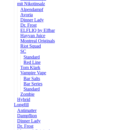
mit Nikotinsalz
Alpendampf
Avoria
Dinner Lady
Dr. Frost
ELFLIQ by Elfbar
Hayvan Juice
Montreal Originals
Riot Squad
SC
Standard
Red Line
Tom Klark
Vampire Vape
Bar Salts
Bar Series
Standard
Zombie
Hybrid
Longfill
Antimatter
Dampflion
Dinner Lady
Dr. Frost