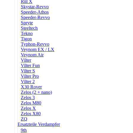
Riil X
Skystar-Revvo
Speeder-Athos
Speeder-Revvo
Spryte
Steeltech
Tekno
Tigon
Typhon-Revvo
Veynom EX / LX
Veynom Air
Vilter
Vilter Fun
Vilter S
Vilter Pro
Vilter 2
X30 Rover
Zelos (2 + nano)
Zelos 3
Zelos M80
Zelos X
Zelos X80
ZQ
Ersatzteile Verdampfer
9th