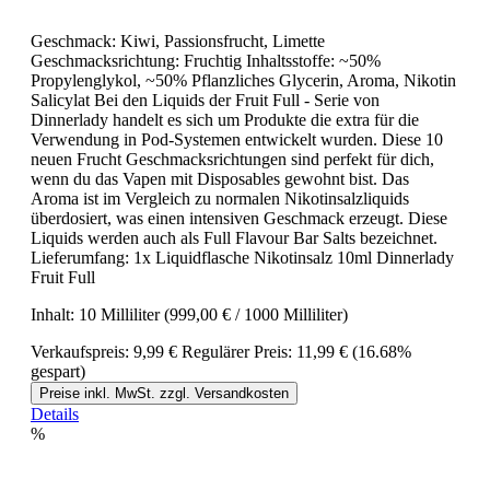
Geschmack: Kiwi, Passionsfrucht, Limette
Geschmacksrichtung: Fruchtig Inhaltsstoffe: ~50%
Propylenglykol, ~50% Pflanzliches Glycerin, Aroma, Nikotin
Salicylat Bei den Liquids der Fruit Full - Serie von
Dinnerlady handelt es sich um Produkte die extra für die
Verwendung in Pod-Systemen entwickelt wurden. Diese 10
neuen Frucht Geschmacksrichtungen sind perfekt für dich,
wenn du das Vapen mit Disposables gewohnt bist. Das
Aroma ist im Vergleich zu normalen Nikotinsalzliquids
überdosiert, was einen intensiven Geschmack erzeugt. Diese
Liquids werden auch als Full Flavour Bar Salts bezeichnet.
Lieferumfang: 1x Liquidflasche Nikotinsalz 10ml Dinnerlady
Fruit Full
Inhalt:
10 Milliliter
(999,00 € / 1000 Milliliter)
Verkaufspreis:
9,99 €
Regulärer Preis:
11,99 €
(16.68%
gespart)
Preise inkl. MwSt. zzgl. Versandkosten
Details
%