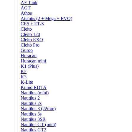
AF Tank
AGT
Athos
Atlantis (2 + Mega + EVO)
CE5 + ET-S
Cleito
Cleito 120
Cleito EXO
Cleito Pro
Guroo
Huracan
Huracan mini
K1 (Plus)
K2
K3
K-Lite
Kumo RDTA
Nautilus (mini)
Nautilus 2
Nautilus 2s
Nautilus 3 (22mm)
Nautilus 3s
Nautilus 3SR
Nautilus GT (mini)
Nautilus GT2