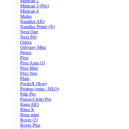
Minican 2
Minican 3 (Pro)
Minican 4
Mulus
Nautilus AIO
Nautilus Prime (X)
Nexi One
Nexi Pro
Onixx
Odyssey Mini
Penex
Pixo
Pixo Aura (2)
Pixo Max
Pixo Neo
Plato
PockeX (Box)
Proteus (mini / NEO)
Pulz Pro
Puxos-Cleito Pro
Raga AIO
Rhea X
Reax mini
Rover (2)
Rover Plus