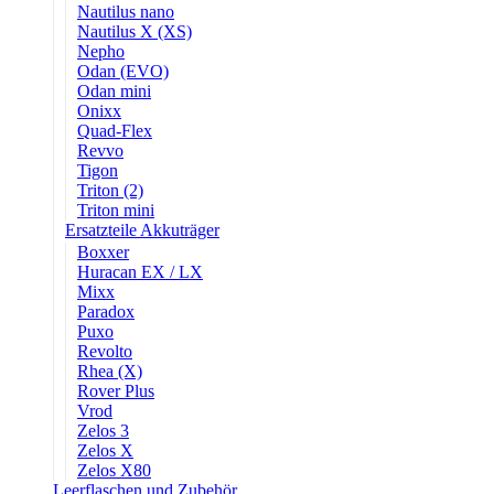
Nautilus nano
Nautilus X (XS)
Nepho
Odan (EVO)
Odan mini
Onixx
Quad-Flex
Revvo
Tigon
Triton (2)
Triton mini
Ersatzteile Akkuträger
Boxxer
Huracan EX / LX
Mixx
Paradox
Puxo
Revolto
Rhea (X)
Rover Plus
Vrod
Zelos 3
Zelos X
Zelos X80
Leerflaschen und Zubehör