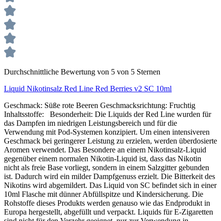
Durchschnittliche Bewertung von 5 von 5 Sternen
Liquid Nikotinsalz Red Line Red Berries v2 SC 10ml
Geschmack: Süße rote Beeren Geschmacksrichtung: Fruchtig
Inhaltsstoffe: Besonderheit: Die Liquids der Red Line wurden für
das Dampfen im niedrigen Leistungsbereich und für die
Verwendung mit Pod-Systemen konzipiert. Um einen intensiveren
Geschmack bei geringerer Leistung zu erzielen, werden überdosierte
Aromen verwendet. Das Besondere an einem Nikotinsalz-Liquid
gegenüber einem normalen Nikotin-Liquid ist, dass das Nikotin
nicht als freie Base vorliegt, sondern in einem Salzgitter gebunden
ist. Dadurch wird ein milder Dampfgenuss erzielt. Die Bitterkeit des
Nikotins wird abgemildert. Das Liquid von SC befindet sich in einer
10ml Flasche mit dünner Abfüllspitze und Kindersicherung. Die
Rohstoffe dieses Produkts werden genauso wie das Endprodukt in
Europa hergestellt, abgefüllt und verpackt. Liquids für E-Zigaretten
sind nicht für den Verzehr geeignet, nur zur Verwendung in