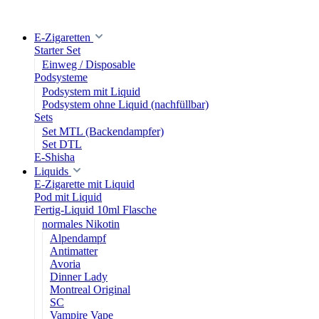
E-Zigaretten
Starter Set
Einweg / Disposable
Podsysteme
Podsystem mit Liquid
Podsystem ohne Liquid (nachfüllbar)
Sets
Set MTL (Backendampfer)
Set DTL
E-Shisha
Liquids
E-Zigarette mit Liquid
Pod mit Liquid
Fertig-Liquid 10ml Flasche
normales Nikotin
Alpendampf
Antimatter
Avoria
Dinner Lady
Montreal Original
SC
Vampire Vape