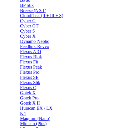
BP80
BP Stik
Breeze (NXT)
Cloudflask (II + III + S)
Cyber G
Cyber GT
Cyber S
Cyber X
Dynamo-Nepho
Feedlink-Revvo
Flexus AIO
Flexus Blok
Flexus Fit
Flexus Peak
Flexus Pro
Flexus SE
Flexus Stik
Flexus Q
Gotek X
Gotek Pro
Gotek X II
Huracan EX / LX
K4
Magnum (Nano)
Minican (Plus)