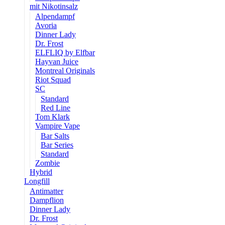
mit Nikotinsalz
Alpendampf
Avoria
Dinner Lady
Dr. Frost
ELFLIQ by Elfbar
Hayvan Juice
Montreal Originals
Riot Squad
SC
Standard
Red Line
Tom Klark
Vampire Vape
Bar Salts
Bar Series
Standard
Zombie
Hybrid
Longfill
Antimatter
Dampflion
Dinner Lady
Dr. Frost