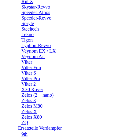
Riil X
Skystar-Revvo
Speeder-Athos
Speeder-Revvo
Spryte
Steeltech
Tekno
Tigon
Typhon-Revvo
Veynom EX / LX
Veynom Air
Vilter
Vilter Fun
Vilter S
Vilter Pro
Vilter 2
X30 Rover
Zelos (2 + nano)
Zelos 3
Zelos M80
Zelos X
Zelos X80
ZQ
Ersatzteile Verdampfer
9th