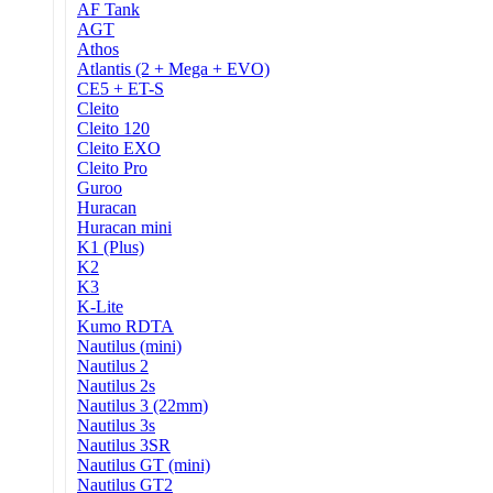
AF Tank
AGT
Athos
Atlantis (2 + Mega + EVO)
CE5 + ET-S
Cleito
Cleito 120
Cleito EXO
Cleito Pro
Guroo
Huracan
Huracan mini
K1 (Plus)
K2
K3
K-Lite
Kumo RDTA
Nautilus (mini)
Nautilus 2
Nautilus 2s
Nautilus 3 (22mm)
Nautilus 3s
Nautilus 3SR
Nautilus GT (mini)
Nautilus GT2