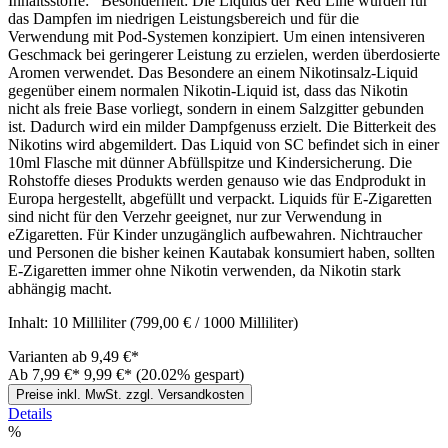
Inhaltsstoffe: Besonderheit: Die Liquids der Red Line wurden für
das Dampfen im niedrigen Leistungsbereich und für die
Verwendung mit Pod-Systemen konzipiert. Um einen intensiveren
Geschmack bei geringerer Leistung zu erzielen, werden überdosierte
Aromen verwendet. Das Besondere an einem Nikotinsalz-Liquid
gegenüber einem normalen Nikotin-Liquid ist, dass das Nikotin
nicht als freie Base vorliegt, sondern in einem Salzgitter gebunden
ist. Dadurch wird ein milder Dampfgenuss erzielt. Die Bitterkeit des
Nikotins wird abgemildert. Das Liquid von SC befindet sich in einer
10ml Flasche mit dünner Abfüllspitze und Kindersicherung. Die
Rohstoffe dieses Produkts werden genauso wie das Endprodukt in
Europa hergestellt, abgefüllt und verpackt. Liquids für E-Zigaretten
sind nicht für den Verzehr geeignet, nur zur Verwendung in
eZigaretten. Für Kinder unzugänglich aufbewahren. Nichtraucher
und Personen die bisher keinen Kautabak konsumiert haben, sollten
E-Zigaretten immer ohne Nikotin verwenden, da Nikotin stark
abhängig macht.
Inhalt:
10 Milliliter
(799,00 € / 1000 Milliliter)
Varianten ab
9,49 €*
Ab
7,99 €*
9,99 €*
(20.02% gespart)
Preise inkl. MwSt. zzgl. Versandkosten
Details
%