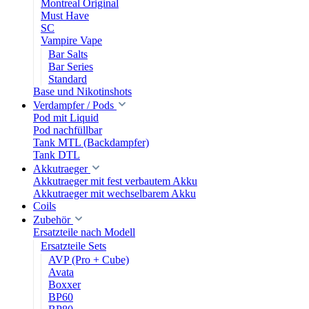
Montreal Original
Must Have
SC
Vampire Vape
Bar Salts
Bar Series
Standard
Base und Nikotinshots
Verdampfer / Pods
Pod mit Liquid
Pod nachfüllbar
Tank MTL (Backdampfer)
Tank DTL
Akkutraeger
Akkutraeger mit fest verbautem Akku
Akkutraeger mit wechselbarem Akku
Coils
Zubehör
Ersatzteile nach Modell
Ersatzteile Sets
AVP (Pro + Cube)
Avata
Boxxer
BP60