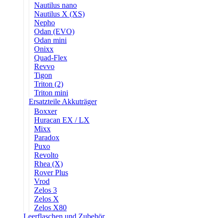
Nautilus nano
Nautilus X (XS)
Nepho
Odan (EVO)
Odan mini
Onixx
Quad-Flex
Revvo
Tigon
Triton (2)
Triton mini
Ersatzteile Akkuträger
Boxxer
Huracan EX / LX
Mixx
Paradox
Puxo
Revolto
Rhea (X)
Rover Plus
Vrod
Zelos 3
Zelos X
Zelos X80
Leerflaschen und Zubehör