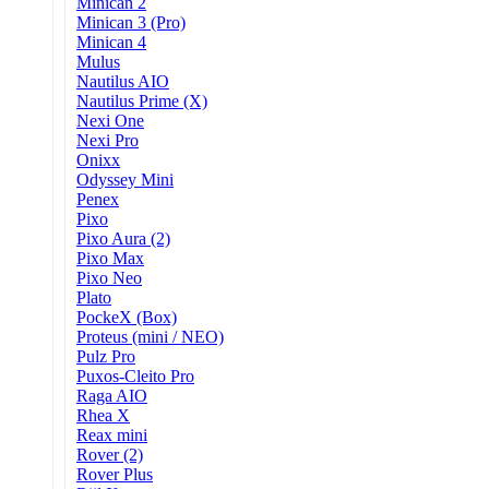
Minican 2
Minican 3 (Pro)
Minican 4
Mulus
Nautilus AIO
Nautilus Prime (X)
Nexi One
Nexi Pro
Onixx
Odyssey Mini
Penex
Pixo
Pixo Aura (2)
Pixo Max
Pixo Neo
Plato
PockeX (Box)
Proteus (mini / NEO)
Pulz Pro
Puxos-Cleito Pro
Raga AIO
Rhea X
Reax mini
Rover (2)
Rover Plus