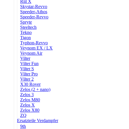
Riil X
Skystar-Revvo
Speeder-Athos
Speeder-Revvo
Spryte
Steeltech
Tekno
Tigon
Typhon-Revvo
Veynom EX / LX
Veynom Air
Vilter
Vilter Fun
Vilter S
Vilter Pro
Vilter 2
X30 Rover
Zelos (2 + nano)
Zelos 3
Zelos M80
Zelos X
Zelos X80
ZQ
Ersatzteile Verdampfer
9th