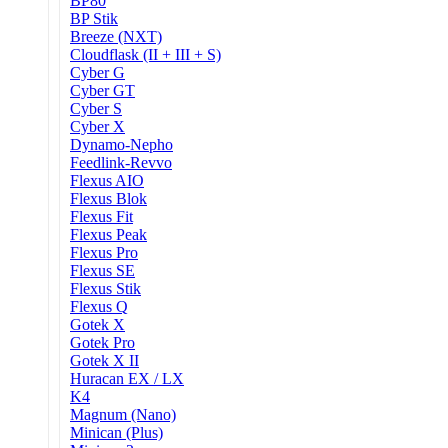
BP80
BP Stik
Breeze (NXT)
Cloudflask (II + III + S)
Cyber G
Cyber GT
Cyber S
Cyber X
Dynamo-Nepho
Feedlink-Revvo
Flexus AIO
Flexus Blok
Flexus Fit
Flexus Peak
Flexus Pro
Flexus SE
Flexus Stik
Flexus Q
Gotek X
Gotek Pro
Gotek X II
Huracan EX / LX
K4
Magnum (Nano)
Minican (Plus)