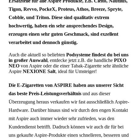
Ersatzteile für alle Aspire Produkte, z.B. Cleito, Nautilus,
Tigon, Revvo, PockeX, Proteus, Athos, Breeze, Spryte,
Cobble, und Triton. Diese sind qualitativ extrem
hochwertig, haben ein sehr ansprechendes Design,
erzeugen einen sehr guten Geschmack, sind exzellent
verarbeitet und dennoch günstig.
Auch die aktuell so beliebten
Podsysteme findest du bei uns
in großer Auswahl
, entdecke jetzt z.B. die handliche
PIXO
NEO
von Aspire oder die einer Tabak-Zigarette sehr ähnliche
Aspire
NEXIONE Salt
, ideal für Umsteiger!
Die E-Zigaretten von ASPIRE haben aus unserer Sicht
das beste Preis-Leistungsverhältnis
und aus dieser
Überzeugung heraus verkaufen wir fast ausschließlich Aspire-
Hardware. Darüber hinaus sind wir durch den engen Kontakt
mit Aspire auch immer wieder sehr zufrieden, was den
Kundendienst betrifft. Dadruch können wir auch dir für bei
uns gekaufte Aspire-Produkte einen schnelleren, besseren und