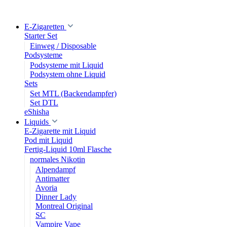
E-Zigaretten
Starter Set
Einweg / Disposable
Podsysteme
Podsysteme mit Liquid
Podsystem ohne Liquid
Sets
Set MTL (Backendampfer)
Set DTL
eShisha
Liquids
E-Zigarette mit Liquid
Pod mit Liquid
Fertig-Liquid 10ml Flasche
normales Nikotin
Alpendampf
Antimatter
Avoria
Dinner Lady
Montreal Original
SC
Vampire Vape