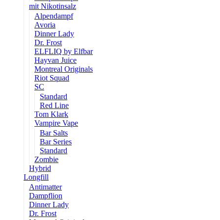
mit Nikotinsalz
Alpendampf
Avoria
Dinner Lady
Dr. Frost
ELFLIQ by Elfbar
Hayvan Juice
Montreal Originals
Riot Squad
SC
Standard
Red Line
Tom Klark
Vampire Vape
Bar Salts
Bar Series
Standard
Zombie
Hybrid
Longfill
Antimatter
Dampflion
Dinner Lady
Dr. Frost