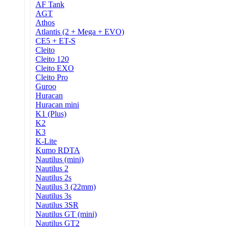
AF Tank
AGT
Athos
Atlantis (2 + Mega + EVO)
CE5 + ET-S
Cleito
Cleito 120
Cleito EXO
Cleito Pro
Guroo
Huracan
Huracan mini
K1 (Plus)
K2
K3
K-Lite
Kumo RDTA
Nautilus (mini)
Nautilus 2
Nautilus 2s
Nautilus 3 (22mm)
Nautilus 3s
Nautilus 3SR
Nautilus GT (mini)
Nautilus GT2