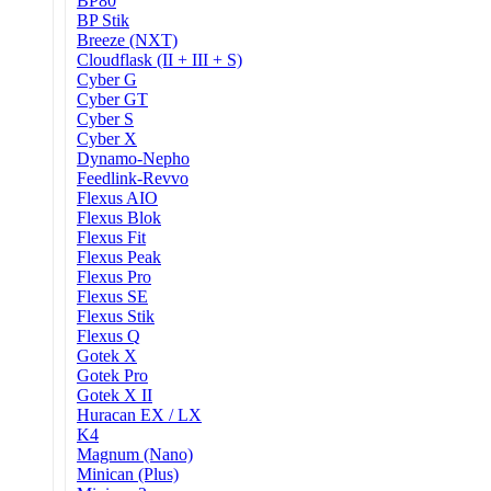
BP80
BP Stik
Breeze (NXT)
Cloudflask (II + III + S)
Cyber G
Cyber GT
Cyber S
Cyber X
Dynamo-Nepho
Feedlink-Revvo
Flexus AIO
Flexus Blok
Flexus Fit
Flexus Peak
Flexus Pro
Flexus SE
Flexus Stik
Flexus Q
Gotek X
Gotek Pro
Gotek X II
Huracan EX / LX
K4
Magnum (Nano)
Minican (Plus)