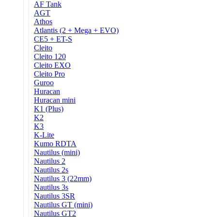
AF Tank
AGT
Athos
Atlantis (2 + Mega + EVO)
CE5 + ET-S
Cleito
Cleito 120
Cleito EXO
Cleito Pro
Guroo
Huracan
Huracan mini
K1 (Plus)
K2
K3
K-Lite
Kumo RDTA
Nautilus (mini)
Nautilus 2
Nautilus 2s
Nautilus 3 (22mm)
Nautilus 3s
Nautilus 3SR
Nautilus GT (mini)
Nautilus GT2