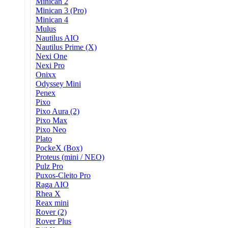
Minican 2
Minican 3 (Pro)
Minican 4
Mulus
Nautilus AIO
Nautilus Prime (X)
Nexi One
Nexi Pro
Onixx
Odyssey Mini
Penex
Pixo
Pixo Aura (2)
Pixo Max
Pixo Neo
Plato
PockeX (Box)
Proteus (mini / NEO)
Pulz Pro
Puxos-Cleito Pro
Raga AIO
Rhea X
Reax mini
Rover (2)
Rover Plus