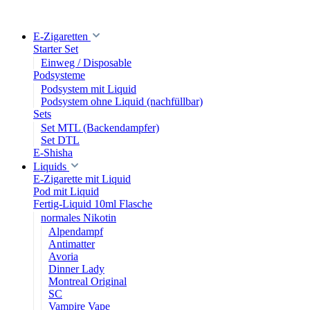
E-Zigaretten
Starter Set
Einweg / Disposable
Podsysteme
Podsystem mit Liquid
Podsystem ohne Liquid (nachfüllbar)
Sets
Set MTL (Backendampfer)
Set DTL
E-Shisha
Liquids
E-Zigarette mit Liquid
Pod mit Liquid
Fertig-Liquid 10ml Flasche
normales Nikotin
Alpendampf
Antimatter
Avoria
Dinner Lady
Montreal Original
SC
Vampire Vape