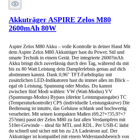
Akkuträger ASPIRE Zelos M80
2600mAh 80W
Aspire Zelos M80 Akku – volle Kontrolle in deiner Hand Mit
dem Aspire Zelos M80 Akkuträger hast du Power, Stil und
smarte Technik in einem Gerät. Der integrierte 2600?mAh
Akku bringt dich zuverlässig durch den Tag, während du mit
bis zu 80 Watt Leistung dein Dampferlebnis genau auf dich
abstimmen kannst. Dank 0,96" TFT-Farbdisplay mit
zusätzlichen LED-Indikatoren hast du immer alles im Blick –
egal ob Leistung, Spannung oder Modus. Du kannst
zwischen fünf Modi wählen: VW (Watt-Modus) VV
(Spannungs-Modus) Bypass (direkte Leistungsausgabe) TC
(Temperaturkontrolle) CPS (individuelle Leistungskurve) Die
Bedienung ist intuitiv, das Gehäuse schlank und hochwertig
verarbeitet. Mit seinen kompakten Maßen (69,2?×?35,9?×?
25?mm) passt der Zelos M80 zu fast allen Verdampfern mit
510er-Gewinde – ideal für MTL und RDL. Per USB-C lädst
du schnell und sicher mit bis zu 2A Ladestrom auf. Der
Akkuträger ist kompatibel mit einem Widerstandsbereich von