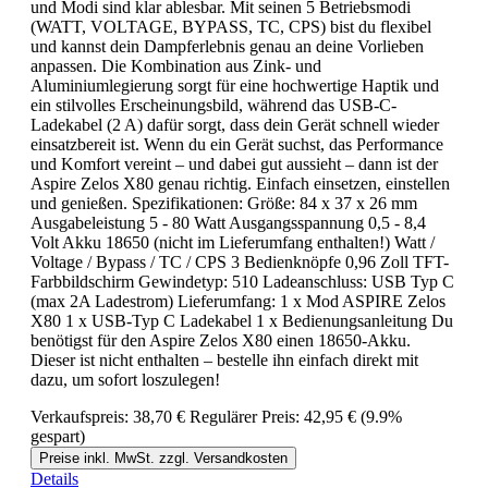
und Modi sind klar ablesbar. Mit seinen 5 Betriebsmodi
(WATT, VOLTAGE, BYPASS, TC, CPS) bist du flexibel
und kannst dein Dampferlebnis genau an deine Vorlieben
anpassen. Die Kombination aus Zink- und
Aluminiumlegierung sorgt für eine hochwertige Haptik und
ein stilvolles Erscheinungsbild, während das USB-C-
Ladekabel (2 A) dafür sorgt, dass dein Gerät schnell wieder
einsatzbereit ist. Wenn du ein Gerät suchst, das Performance
und Komfort vereint – und dabei gut aussieht – dann ist der
Aspire Zelos X80 genau richtig. Einfach einsetzen, einstellen
und genießen. Spezifikationen: Größe: 84 x 37 x 26 mm
Ausgabeleistung 5 - 80 Watt Ausgangsspannung 0,5 - 8,4
Volt Akku 18650 (nicht im Lieferumfang enthalten!) Watt /
Voltage / Bypass / TC / CPS 3 Bedienknöpfe 0,96 Zoll TFT-
Farbbildschirm Gewindetyp: 510 Ladeanschluss: USB Typ C
(max 2A Ladestrom) Lieferumfang: 1 x Mod ASPIRE Zelos
X80 1 x USB-Typ C Ladekabel 1 x Bedienungsanleitung Du
benötigst für den Aspire Zelos X80 einen 18650-Akku.
Dieser ist nicht enthalten – bestelle ihn einfach direkt mit
dazu, um sofort loszulegen!
Verkaufspreis:
38,70 €
Regulärer Preis:
42,95 €
(9.9%
gespart)
Preise inkl. MwSt. zzgl. Versandkosten
Details