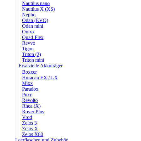
Nautilus nano
Nautilus X (XS)
Nepho
Odan (EVO)
Odan mini
Onixx
Quad-Flex
Revvo
Tigon
Triton (2)
Triton mini
Ersatzteile Akkuträger
Boxxer
Huracan EX / LX
Mixx
Paradox
Puxo
Revolto
Rhea (X)
Rover Plus
Vrod
Zelos 3
Zelos X
Zelos X80
Leerflaschen und Zubehör