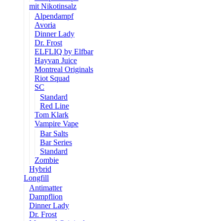
mit Nikotinsalz
Alpendampf
Avoria
Dinner Lady
Dr. Frost
ELFLIQ by Elfbar
Hayvan Juice
Montreal Originals
Riot Squad
SC
Standard
Red Line
Tom Klark
Vampire Vape
Bar Salts
Bar Series
Standard
Zombie
Hybrid
Longfill
Antimatter
Dampflion
Dinner Lady
Dr. Frost