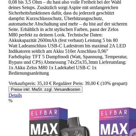
0,08 bis 3,5 Ohm – du hast also volle Freiheit bei der Wahl
deines Setups. Zusätzlich sorgt Aspire mit umfangreichen
Sicherheitsfunktionen dafür, dass du jederzeit geschützt
dampfst: Kurzschlussschutz, Überhitzungsschutz,
automatische Abschaltung und mehr – du bist auf der sicheren
Seite. Erhältlich in acht stylischen Farben, passt der Zelos
M80 perfekt zu deinem Look. Technische Daten:
Akkukapazität 2600mAh (fest verbaut) Leistung 5 bis 80
Watt Ladeanschluss USB-C Ladestrom bis maximal 2A LED
Indikatoren seitlich am Akku 510er Anschluss 0,96"
Farbdisplay TFT 5 Dampfmodi (Watt, Spannung, Temperatur,
Bypass und CPS) Abmessung 74x25x35,3mm Lieferumfang:
1x Akku Zelos M80 1x Ladekabel USB-C 1x
Bedienungsanleitung
Verkaufspreis:
35,10 €
Regulärer Preis:
39,00 €
(10% gespart)
Preise inkl. MwSt. zzgl. Versandkosten
Details
%