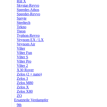
Riil X
Skystar-Revvo
Speeder-Athos
Speeder-Revvo
Spryte
Steeltech
Tekno
Tigon
Typhon-Revvo
Veynom EX / LX
Veynom Air
Vilter
Vilter Fun
Vilter S
Vilter Pro
Vilter 2
X30 Rover
Zelos (2 + nano)
Zelos 3
Zelos M80
Zelos X
Zelos X80
ZQ
Ersatzteile Verdampfer
9th