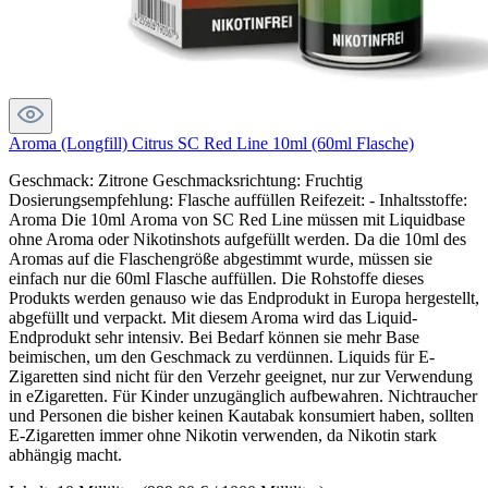
Aroma (Longfill) Citrus SC Red Line 10ml (60ml Flasche)
Geschmack: Zitrone Geschmacksrichtung: Fruchtig
Dosierungsempfehlung: Flasche auffüllen Reifezeit: - Inhaltsstoffe:
Aroma Die 10ml Aroma von SC Red Line müssen mit Liquidbase
ohne Aroma oder Nikotinshots aufgefüllt werden. Da die 10ml des
Aromas auf die Flaschengröße abgestimmt wurde, müssen sie
einfach nur die 60ml Flasche auffüllen. Die Rohstoffe dieses
Produkts werden genauso wie das Endprodukt in Europa hergestellt,
abgefüllt und verpackt. Mit diesem Aroma wird das Liquid-
Endprodukt sehr intensiv. Bei Bedarf können sie mehr Base
beimischen, um den Geschmack zu verdünnen. Liquids für E-
Zigaretten sind nicht für den Verzehr geeignet, nur zur Verwendung
in eZigaretten. Für Kinder unzugänglich aufbewahren. Nichtraucher
und Personen die bisher keinen Kautabak konsumiert haben, sollten
E-Zigaretten immer ohne Nikotin verwenden, da Nikotin stark
abhängig macht.