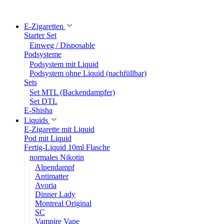
E-Zigaretten
Starter Set
Einweg / Disposable
Podsysteme
Podsystem mit Liquid
Podsystem ohne Liquid (nachfüllbar)
Sets
Set MTL (Backendampfer)
Set DTL
E-Shisha
Liquids
E-Zigarette mit Liquid
Pod mit Liquid
Fertig-Liquid 10ml Flasche
normales Nikotin
Alpendampf
Antimatter
Avoria
Dinner Lady
Montreal Original
SC
Vampire Vape