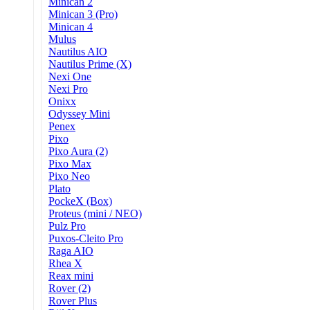
Minican 2
Minican 3 (Pro)
Minican 4
Mulus
Nautilus AIO
Nautilus Prime (X)
Nexi One
Nexi Pro
Onixx
Odyssey Mini
Penex
Pixo
Pixo Aura (2)
Pixo Max
Pixo Neo
Plato
PockeX (Box)
Proteus (mini / NEO)
Pulz Pro
Puxos-Cleito Pro
Raga AIO
Rhea X
Reax mini
Rover (2)
Rover Plus