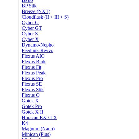
BP80
BP Stik
Breeze (NXT)
Cloudflask (II + III + S)
Cyber G
Cyber GT
Cyber S
Cyber X
Dynamo-Nepho
Feedlink-Revvo
Flexus AIO
Flexus Blok
Flexus Fit
Flexus Peak
Flexus Pro
Flexus SE
Flexus Stik
Flexus Q
Gotek X
Gotek Pro
Gotek X II
Huracan EX / LX
K4
Magnum (Nano)
Minican (Plus)