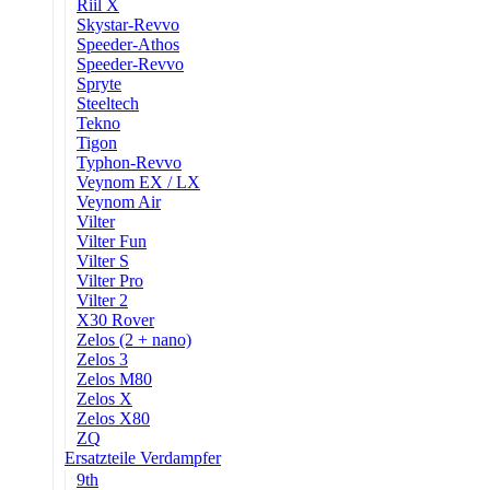
Riil X
Skystar-Revvo
Speeder-Athos
Speeder-Revvo
Spryte
Steeltech
Tekno
Tigon
Typhon-Revvo
Veynom EX / LX
Veynom Air
Vilter
Vilter Fun
Vilter S
Vilter Pro
Vilter 2
X30 Rover
Zelos (2 + nano)
Zelos 3
Zelos M80
Zelos X
Zelos X80
ZQ
Ersatzteile Verdampfer
9th