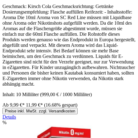
Geschmack: Kirsch Cola Geschmacksrichtung: Getränke
Dosierungsempfehlung: Flasche auffüllen Reifezeit: - Inhaltsstoffe:
Aroma Die 10ml Aroma von SC Red Line müssen mit Liquidbase
ohne Aroma oder Nikotinshots aufgefüllt werden. Da die 10ml des
Aromas auf die Flaschengröße abgestimmt wurde, müssen sie
einfach nur die 60ml Flasche auffüllen. Die Rohstoffe dieses
Produkts werden genauso wie das Endprodukt in Europa hergestellt,
abgefüllt und verpackt. Mit diesem Aroma wird das Liquid-
Endprodukt sehr intensiv. Bei Bedarf können sie mehr Base
beimischen, um den Geschmack zu verdünnen. Liquids für E-
Zigaretten sind nicht für den Verzehr geeignet, nur zur Verwendung
in eZigaretten. Für Kinder unzugänglich aufbewahren. Nichtraucher
und Personen die bisher keinen Kautabak konsumiert haben, sollten
E-Zigaretten immer ohne Nikotin verwenden, da Nikotin stark
abhängig macht.
Inhalt:
10 Milliliter
(999,00 € / 1000 Milliliter)
Ab
9,99 €*
11,99 €*
(16.68% gespart)
Preise inkl. MwSt. zzgl. Versandkosten
Details
%