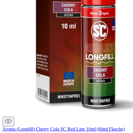
Aroma (Longfill) Cherry Cola SC Red Line 10ml (60ml Flasche)