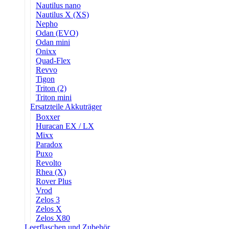
Nautilus nano
Nautilus X (XS)
Nepho
Odan (EVO)
Odan mini
Onixx
Quad-Flex
Revvo
Tigon
Triton (2)
Triton mini
Ersatzteile Akkuträger
Boxxer
Huracan EX / LX
Mixx
Paradox
Puxo
Revolto
Rhea (X)
Rover Plus
Vrod
Zelos 3
Zelos X
Zelos X80
Leerflaschen und Zubehör