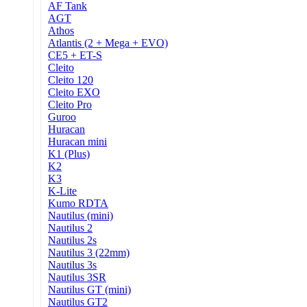
AF Tank
AGT
Athos
Atlantis (2 + Mega + EVO)
CE5 + ET-S
Cleito
Cleito 120
Cleito EXO
Cleito Pro
Guroo
Huracan
Huracan mini
K1 (Plus)
K2
K3
K-Lite
Kumo RDTA
Nautilus (mini)
Nautilus 2
Nautilus 2s
Nautilus 3 (22mm)
Nautilus 3s
Nautilus 3SR
Nautilus GT (mini)
Nautilus GT2