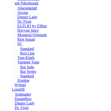
mit Nikotinsalz
Alpendampf
Avoria
Dinner Lady
Dr. Frost
ELFLIQ by Elfbar
Hayvan Juice
Montreal Originals
Riot Squad
SC
Standard
Red Line
Tom Klark
Vampire Vape
Bar Salts
Bar Series
Standard
Zombie
Hybrid
Longfill
Antimatter
Dampflion
Dinner Lady
Dr. Frost