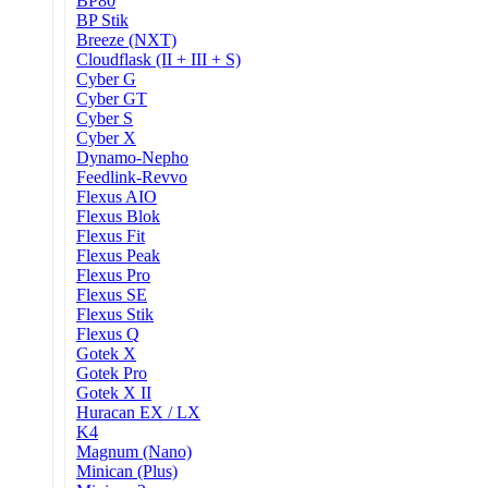
BP80
BP Stik
Breeze (NXT)
Cloudflask (II + III + S)
Cyber G
Cyber GT
Cyber S
Cyber X
Dynamo-Nepho
Feedlink-Revvo
Flexus AIO
Flexus Blok
Flexus Fit
Flexus Peak
Flexus Pro
Flexus SE
Flexus Stik
Flexus Q
Gotek X
Gotek Pro
Gotek X II
Huracan EX / LX
K4
Magnum (Nano)
Minican (Plus)