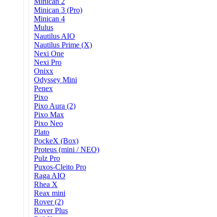
Minican 2
Minican 3 (Pro)
Minican 4
Mulus
Nautilus AIO
Nautilus Prime (X)
Nexi One
Nexi Pro
Onixx
Odyssey Mini
Penex
Pixo
Pixo Aura (2)
Pixo Max
Pixo Neo
Plato
PockeX (Box)
Proteus (mini / NEO)
Pulz Pro
Puxos-Cleito Pro
Raga AIO
Rhea X
Reax mini
Rover (2)
Rover Plus