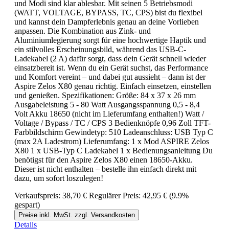
und Modi sind klar ablesbar. Mit seinen 5 Betriebsmodi
(WATT, VOLTAGE, BYPASS, TC, CPS) bist du flexibel
und kannst dein Dampferlebnis genau an deine Vorlieben
anpassen. Die Kombination aus Zink- und
Aluminiumlegierung sorgt für eine hochwertige Haptik und
ein stilvolles Erscheinungsbild, während das USB-C-
Ladekabel (2 A) dafür sorgt, dass dein Gerät schnell wieder
einsatzbereit ist. Wenn du ein Gerät suchst, das Performance
und Komfort vereint – und dabei gut aussieht – dann ist der
Aspire Zelos X80 genau richtig. Einfach einsetzen, einstellen
und genießen. Spezifikationen: Größe: 84 x 37 x 26 mm
Ausgabeleistung 5 - 80 Watt Ausgangsspannung 0,5 - 8,4
Volt Akku 18650 (nicht im Lieferumfang enthalten!) Watt /
Voltage / Bypass / TC / CPS 3 Bedienknöpfe 0,96 Zoll TFT-
Farbbildschirm Gewindetyp: 510 Ladeanschluss: USB Typ C
(max 2A Ladestrom) Lieferumfang: 1 x Mod ASPIRE Zelos
X80 1 x USB-Typ C Ladekabel 1 x Bedienungsanleitung Du
benötigst für den Aspire Zelos X80 einen 18650-Akku.
Dieser ist nicht enthalten – bestelle ihn einfach direkt mit
dazu, um sofort loszulegen!
Verkaufspreis:
38,70 €
Regulärer Preis:
42,95 €
(9.9%
gespart)
Preise inkl. MwSt. zzgl. Versandkosten
Details