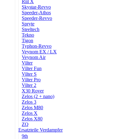
Riil X
Skystar-Revvo
Speeder-Athos
Speeder-Revvo
Spryte
Steeltech
Tekno
Tigon
Typhon-Revvo
Veynom EX / LX
Veynom Air
Vilter
Vilter Fun
Vilter S
Vilter Pro
Vilter 2
X30 Rover
Zelos (2 + nano)
Zelos 3
Zelos M80
Zelos X
Zelos X80
ZQ
Ersatzteile Verdampfer
9th