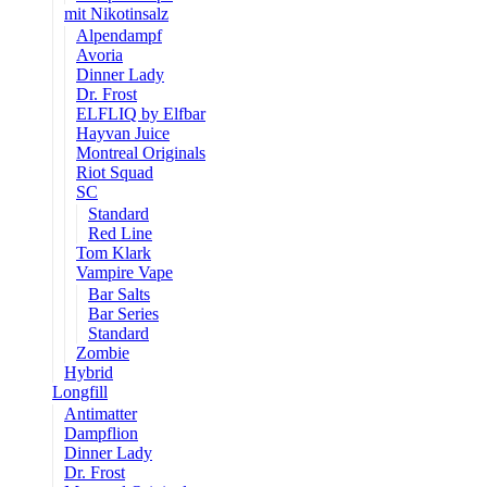
mit Nikotinsalz
Alpendampf
Avoria
Dinner Lady
Dr. Frost
ELFLIQ by Elfbar
Hayvan Juice
Montreal Originals
Riot Squad
SC
Standard
Red Line
Tom Klark
Vampire Vape
Bar Salts
Bar Series
Standard
Zombie
Hybrid
Longfill
Antimatter
Dampflion
Dinner Lady
Dr. Frost