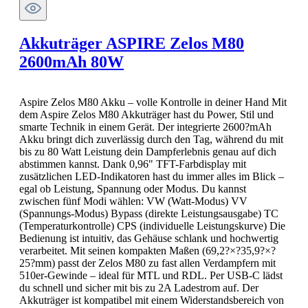
Akkuträger ASPIRE Zelos M80
2600mAh 80W
Aspire Zelos M80 Akku – volle Kontrolle in deiner Hand Mit
dem Aspire Zelos M80 Akkuträger hast du Power, Stil und
smarte Technik in einem Gerät. Der integrierte 2600?mAh
Akku bringt dich zuverlässig durch den Tag, während du mit
bis zu 80 Watt Leistung dein Dampferlebnis genau auf dich
abstimmen kannst. Dank 0,96" TFT-Farbdisplay mit
zusätzlichen LED-Indikatoren hast du immer alles im Blick –
egal ob Leistung, Spannung oder Modus. Du kannst
zwischen fünf Modi wählen: VW (Watt-Modus) VV
(Spannungs-Modus) Bypass (direkte Leistungsausgabe) TC
(Temperaturkontrolle) CPS (individuelle Leistungskurve) Die
Bedienung ist intuitiv, das Gehäuse schlank und hochwertig
verarbeitet. Mit seinen kompakten Maßen (69,2?×?35,9?×?
25?mm) passt der Zelos M80 zu fast allen Verdampfern mit
510er-Gewinde – ideal für MTL und RDL. Per USB-C lädst
du schnell und sicher mit bis zu 2A Ladestrom auf. Der
Akkuträger ist kompatibel mit einem Widerstandsbereich von