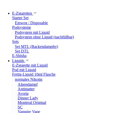
E-Zigaretten
Starter Set
Einweg / Disposable
Podsysteme
Podsystem mit Liquid
Podsystem ohne Liquid (nachfüllbar)
Sets
Set MTL (Backendampfer)
Set DTL
E-Shisha
Liquids
E-Zigarette mit Liquid
Pod mit Liquid
Fertig-Liquid 10ml Flasche
normales Nikotin
Alpendampf
Antimatter
Avoria
Dinner Lady
Montreal Original
SC
Vampire Vape