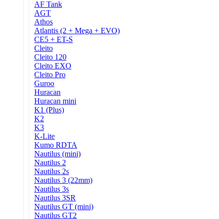
AF Tank
AGT
Athos
Atlantis (2 + Mega + EVO)
CE5 + ET-S
Cleito
Cleito 120
Cleito EXO
Cleito Pro
Guroo
Huracan
Huracan mini
K1 (Plus)
K2
K3
K-Lite
Kumo RDTA
Nautilus (mini)
Nautilus 2
Nautilus 2s
Nautilus 3 (22mm)
Nautilus 3s
Nautilus 3SR
Nautilus GT (mini)
Nautilus GT2