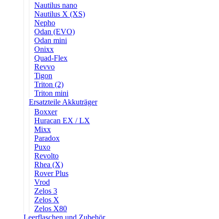
Nautilus nano
Nautilus X (XS)
Nepho
Odan (EVO)
Odan mini
Onixx
Quad-Flex
Revvo
Tigon
Triton (2)
Triton mini
Ersatzteile Akkuträger
Boxxer
Huracan EX / LX
Mixx
Paradox
Puxo
Revolto
Rhea (X)
Rover Plus
Vrod
Zelos 3
Zelos X
Zelos X80
Leerflaschen und Zubehör