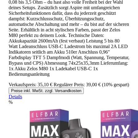
0,08 bis 3,5 Ohm – du hast also volle Freiheit bei der Wahl
deines Setups. Zusätzlich sorgt Aspire mit umfangreichen
Sicherheitsfunktionen dafür, dass du jederzeit geschützt
dampfst: Kurzschlussschutz, Überhitzungsschutz,
automatische Abschaltung und mehr – du bist auf der sicheren
Seite. Erhältlich in acht stylischen Farben, passt der Zelos
M80 perfekt zu deinem Look. Technische Daten:
Akkukapazität 2600mAh (fest verbaut) Leistung 5 bis 80
Watt Ladeanschluss USB-C Ladestrom bis maximal 2A LED
Indikatoren seitlich am Akku 510er Anschluss 0,96"
Farbdisplay TFT 5 Dampfmodi (Watt, Spannung, Temperatur,
Bypass und CPS) Abmessung 74x25x35,3mm Lieferumfang:
1x Akku Zelos M80 1x Ladekabel USB-C 1x
Bedienungsanleitung
Verkaufspreis:
35,10 €
Regulärer Preis:
39,00 €
(10% gespart)
Preise inkl. MwSt. zzgl. Versandkosten
Details
%