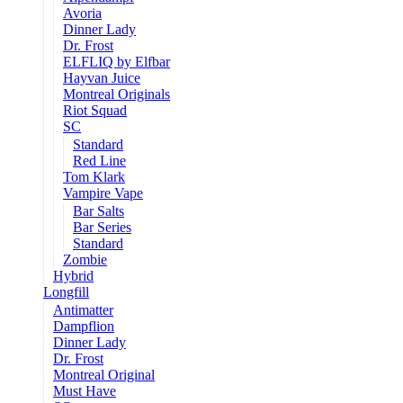
Avoria
Dinner Lady
Dr. Frost
ELFLIQ by Elfbar
Hayvan Juice
Montreal Originals
Riot Squad
SC
Standard
Red Line
Tom Klark
Vampire Vape
Bar Salts
Bar Series
Standard
Zombie
Hybrid
Longfill
Antimatter
Dampflion
Dinner Lady
Dr. Frost
Montreal Original
Must Have