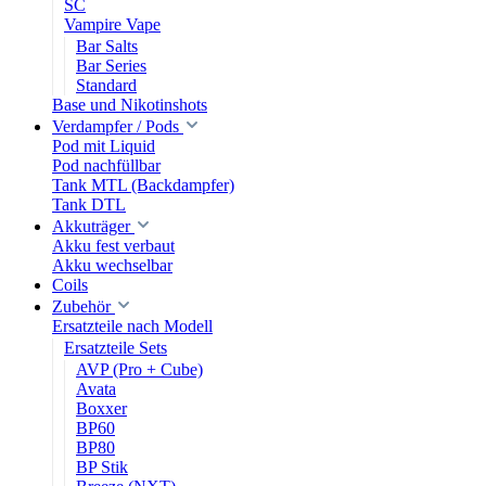
SC
Vampire Vape
Bar Salts
Bar Series
Standard
Base und Nikotinshots
Verdampfer / Pods
Pod mit Liquid
Pod nachfüllbar
Tank MTL (Backdampfer)
Tank DTL
Akkuträger
Akku fest verbaut
Akku wechselbar
Coils
Zubehör
Ersatzteile nach Modell
Ersatzteile Sets
AVP (Pro + Cube)
Avata
Boxxer
BP60
BP80
BP Stik