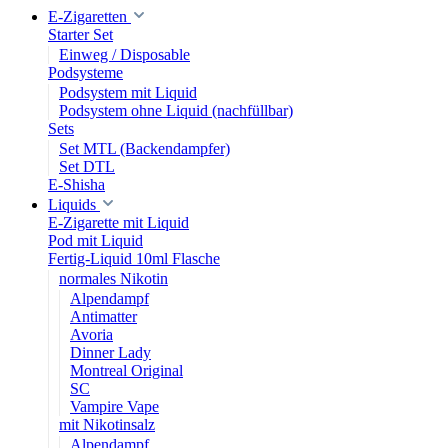
E-Zigaretten
Starter Set
Einweg / Disposable
Podsysteme
Podsystem mit Liquid
Podsystem ohne Liquid (nachfüllbar)
Sets
Set MTL (Backendampfer)
Set DTL
E-Shisha
Liquids
E-Zigarette mit Liquid
Pod mit Liquid
Fertig-Liquid 10ml Flasche
normales Nikotin
Alpendampf
Antimatter
Avoria
Dinner Lady
Montreal Original
SC
Vampire Vape
mit Nikotinsalz
Alpendampf