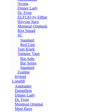
Avoria
Dinner Lady
Dr. Frost
ELFLIQ by Elfbar
Hayvan Juice
Montreal Originals
Riot Squad
SC
Standard
Red Line
Tom Klark
Vampire Vape
Bar Salts
Bar Series
Standard
Zombie
Hybrid
Longfill
Antimatter
Dampflion
Dinner Lady
Dr. Frost
Montreal Original
Must Have