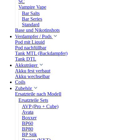
SC
Vampire Vape
Bar Salts
Bar Series
Standard
Base und Nikotinshots
Verdampfer / Pods
Pod mit Liquid
Pod nachfüllbar
Tank MTL (Backdampfer)
Tank DTL
Akkuträger
Akku fest verbaut
Akku wechselbar
Coils
Zubehör
Ersatzteile nach Modell
Ersatzteile Sets
AVP (Pro + Cube)
Avata
Boxxer
BP60
BP80
BP Stik