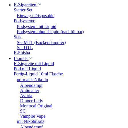
E-Zigaretten
Starter Set
Einweg / Disposable
Podsysteme
Podsystem mit Liquid
Podsystem ohne Liquid (nachfüllbar)
Sets
Set MTL (Backendampfer)
Set DTL
E-Shisha
Liquids
E-Zigarette mit Liquid
Pod mit Liquid
Fertig-Liquid 10ml Flasche
normales Nikotin
Alpendampf
Antimatter
Avoria
Dinner Lady
Montreal Original
SC
Vampire Vape
mit Nikotinsalz
Alpendampf