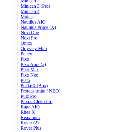
Minican 2
Minican 3 (Pro)
Minican 4
Mulus
Nautilus AIO
Nautilus Prime (X)
Nexi One
Nexi Pro
Onixx
Odyssey Mini
Penex
Pixo
Pixo Aura (2)
Pixo Max
Pixo Neo
Plato
PockeX (Box)
Proteus (mini / NEO)
Pulz Pro
Puxos-Cleito Pro
Raga AIO
Rhea X
Reax mini
Rover (2)
Rover Plus