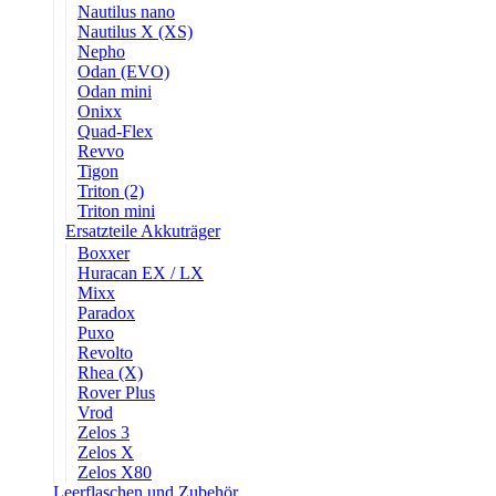
Nautilus nano
Nautilus X (XS)
Nepho
Odan (EVO)
Odan mini
Onixx
Quad-Flex
Revvo
Tigon
Triton (2)
Triton mini
Ersatzteile Akkuträger
Boxxer
Huracan EX / LX
Mixx
Paradox
Puxo
Revolto
Rhea (X)
Rover Plus
Vrod
Zelos 3
Zelos X
Zelos X80
Leerflaschen und Zubehör