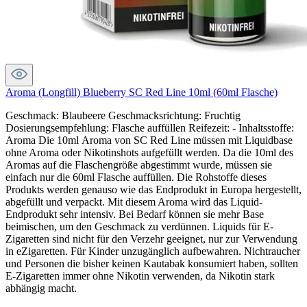
Aroma (Longfill) Blueberry SC Red Line 10ml (60ml Flasche)
Geschmack: Blaubeere Geschmacksrichtung: Fruchtig
Dosierungsempfehlung: Flasche auffüllen Reifezeit: - Inhaltsstoffe:
Aroma Die 10ml Aroma von SC Red Line müssen mit Liquidbase
ohne Aroma oder Nikotinshots aufgefüllt werden. Da die 10ml des
Aromas auf die Flaschengröße abgestimmt wurde, müssen sie
einfach nur die 60ml Flasche auffüllen. Die Rohstoffe dieses
Produkts werden genauso wie das Endprodukt in Europa hergestellt,
abgefüllt und verpackt. Mit diesem Aroma wird das Liquid-
Endprodukt sehr intensiv. Bei Bedarf können sie mehr Base
beimischen, um den Geschmack zu verdünnen. Liquids für E-
Zigaretten sind nicht für den Verzehr geeignet, nur zur Verwendung
in eZigaretten. Für Kinder unzugänglich aufbewahren. Nichtraucher
und Personen die bisher keinen Kautabak konsumiert haben, sollten
E-Zigaretten immer ohne Nikotin verwenden, da Nikotin stark
abhängig macht.