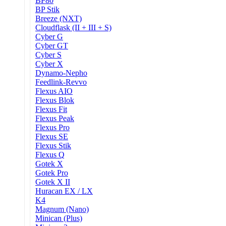
BP80
BP Stik
Breeze (NXT)
Cloudflask (II + III + S)
Cyber G
Cyber GT
Cyber S
Cyber X
Dynamo-Nepho
Feedlink-Revvo
Flexus AIO
Flexus Blok
Flexus Fit
Flexus Peak
Flexus Pro
Flexus SE
Flexus Stik
Flexus Q
Gotek X
Gotek Pro
Gotek X II
Huracan EX / LX
K4
Magnum (Nano)
Minican (Plus)