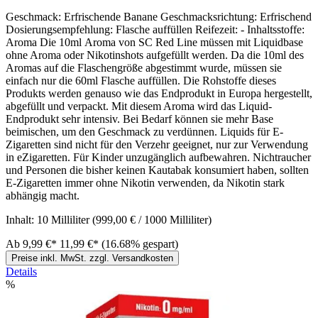
Geschmack: Erfrischende Banane Geschmacksrichtung: Erfrischend
Dosierungsempfehlung: Flasche auffüllen Reifezeit: - Inhaltsstoffe:
Aroma Die 10ml Aroma von SC Red Line müssen mit Liquidbase
ohne Aroma oder Nikotinshots aufgefüllt werden. Da die 10ml des
Aromas auf die Flaschengröße abgestimmt wurde, müssen sie
einfach nur die 60ml Flasche auffüllen. Die Rohstoffe dieses
Produkts werden genauso wie das Endprodukt in Europa hergestellt,
abgefüllt und verpackt. Mit diesem Aroma wird das Liquid-
Endprodukt sehr intensiv. Bei Bedarf können sie mehr Base
beimischen, um den Geschmack zu verdünnen. Liquids für E-
Zigaretten sind nicht für den Verzehr geeignet, nur zur Verwendung
in eZigaretten. Für Kinder unzugänglich aufbewahren. Nichtraucher
und Personen die bisher keinen Kautabak konsumiert haben, sollten
E-Zigaretten immer ohne Nikotin verwenden, da Nikotin stark
abhängig macht.
Inhalt:
10 Milliliter
(999,00 € / 1000 Milliliter)
Ab
9,99 €*
11,99 €*
(16.68% gespart)
Preise inkl. MwSt. zzgl. Versandkosten
Details
%