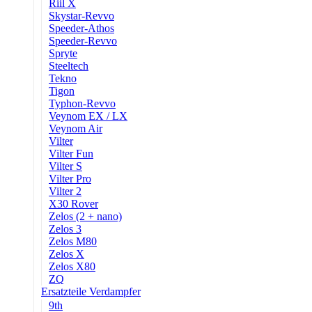
Riil X
Skystar-Revvo
Speeder-Athos
Speeder-Revvo
Spryte
Steeltech
Tekno
Tigon
Typhon-Revvo
Veynom EX / LX
Veynom Air
Vilter
Vilter Fun
Vilter S
Vilter Pro
Vilter 2
X30 Rover
Zelos (2 + nano)
Zelos 3
Zelos M80
Zelos X
Zelos X80
ZQ
Ersatzteile Verdampfer
9th