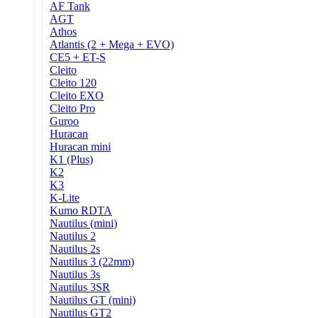
AF Tank
AGT
Athos
Atlantis (2 + Mega + EVO)
CE5 + ET-S
Cleito
Cleito 120
Cleito EXO
Cleito Pro
Guroo
Huracan
Huracan mini
K1 (Plus)
K2
K3
K-Lite
Kumo RDTA
Nautilus (mini)
Nautilus 2
Nautilus 2s
Nautilus 3 (22mm)
Nautilus 3s
Nautilus 3SR
Nautilus GT (mini)
Nautilus GT2