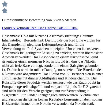
Durchschnittliche Bewertung von 5 von 5 Sternen
Liquid Nikotinsalz Red Line Cherry Cola SC 10ml
Geschmack: Cola mit Kirsche Geschmacksrichtung: Getränke
Inhaltsstoffe: Besonderheit: Die Liquids der Red Line wurden für
das Dampfen im niedrigen Leistungsbereich und für die
Verwendung mit Pod-Systemen konzipiert. Um einen intensiveren
Geschmack bei geringerer Leistung zu erzielen, werden überdosierte
Aromen verwendet. Das Besondere an einem Nikotinsalz-Liquid
gegenüber einem normalen Nikotin-Liquid ist, dass das Nikotin
nicht als freie Base vorliegt, sondern in einem Salzgitter gebunden
ist. Dadurch wird ein milder Dampfgenuss erzielt. Die Bitterkeit des
Nikotins wird abgemildert. Das Liquid von SC befindet sich in einer
10ml Flasche mit dünner Abfüllspitze und Kindersicherung. Die
Rohstoffe dieses Produkts werden genauso wie das Endprodukt in
Europa hergestellt, abgefüllt und verpackt. Liquids für E-Zigaretten
sind nicht für den Verzehr geeignet, nur zur Verwendung in
eZigaretten. Für Kinder unzugänglich aufbewahren. Nichtraucher
und Personen die bisher keinen Kautabak konsumiert haben, sollten
E-Zigaretten immer ohne Nikotin verwenden, da Nikotin stark