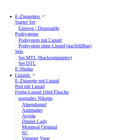
E-Zigaretten
Starter Set
Einweg / Disposable
Podsysteme
Podsystem mit Liquid
Podsystem ohne Liquid (nachfüllbar)
Sets
Set MTL (Backendampfer)
Set DTL
E-Shisha
Liquids
E-Zigarette mit Liquid
Pod mit Liquid
Fertig-Liquid 10ml Flasche
normales Nikotin
Alpendampf
Antimatter
Avoria
Dinner Lady
Montreal Original
SC
Vampire Vape