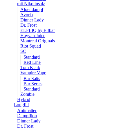
mit Nikotinsalz
Alpendampf
Avoria
Dinner Lady
Dr. Frost
ELFLIQ by Elfbar
Hayvan Juice
Montreal Originals
Riot Squad
SC
Standard
Red Line
Tom Klark
Vampire Vape
Bar Salts
Bar Series
Standard
Zombie
Hybrid
Longfill
Antimatter
Dampflion
Dinner Lady
Dr. Frost