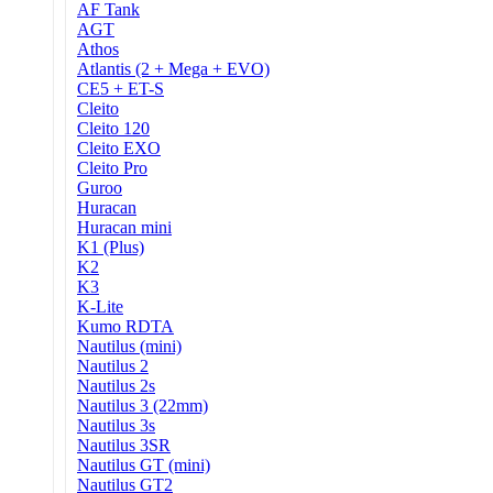
AF Tank
AGT
Athos
Atlantis (2 + Mega + EVO)
CE5 + ET-S
Cleito
Cleito 120
Cleito EXO
Cleito Pro
Guroo
Huracan
Huracan mini
K1 (Plus)
K2
K3
K-Lite
Kumo RDTA
Nautilus (mini)
Nautilus 2
Nautilus 2s
Nautilus 3 (22mm)
Nautilus 3s
Nautilus 3SR
Nautilus GT (mini)
Nautilus GT2