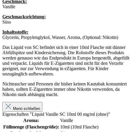
Geschmack:
Vanille
Geschmacksrichtung:
Süss
Inhaltsstoffe:
Glycerin, Propylenglykol, Wasser, Aroma, (Optional: Nikotin)
Das Liquid von SC befindet sich in einer 10ml Flasche mit dünner
Abfüllspitze und Kindersicherung. Die Rohstoffe dieses Produkts
werden genauso wie das Endprodukt in Europa hergestellt, abgefüllt
und verpackt. Liquids für E-Zigaretten sind nicht für den Verzehr
geeignet, nur zur Verwendung in eZigaretten. Für Kinder
unzugänglich aufbewahren.
Nichtraucher und Personen die bisher keinen Kautabak konsumiert
haben, sollten E-Zigaretten immer ohne Nikotin verwenden, da
Nikotin stark abhängig macht.
Menü schließen
Eigenschaften "Liquid Vanille SC 10ml 00 mg/ml (ohne)"
Aroma:
Vanille
Füllmenge (Flaschengröße):
10ml (10ml Flasche)