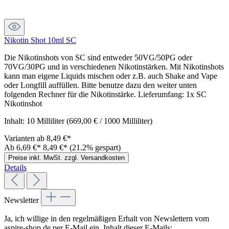
Nikotin Shot 10ml SC
Die Nikotinshots von SC sind entweder 50VG/50PG oder
70VG/30PG und in verschiedenen Nikotinstärken. Mit Nikotinshots
kann man eigene Liquids mischen oder z.B. auch Shake and Vape
oder Longfill auffüllen. Bitte benutze dazu den weiter unten
folgenden Rechner für die Nikotinstärke. Lieferumfang: 1x SC
Nikotinshot
Inhalt:
10 Milliliter
(669,00 € / 1000 Milliliter)
Varianten ab
8,49 €*
Ab
6,69 €*
8,49 €*
(21.2% gespart)
Preise inkl. MwSt. zzgl. Versandkosten
Details
Newsletter
Ja, ich willige in den regelmäßigen Erhalt von Newslettern vom
aspire-shop.de per E-Mail ein. Inhalt dieser E-Mails: