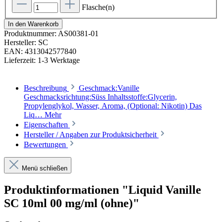
Flasche(n)
In den Warenkorb
Produktnummer:
AS00381-01
Hersteller:
SC
EAN:
4313042577840
Lieferzeit:
1-3 Werktage
Beschreibung
Geschmack:Vanille
Geschmacksrichtung:Süss Inhaltsstoffe:Glycerin,
Propylenglykol, Wasser, Aroma, (Optional: Nikotin) Das
Liq…
Mehr
Eigenschaften
Hersteller / Angaben zur Produktsicherheit
Bewertungen
Menü schließen
Produktinformationen "Liquid Vanille
SC 10ml 00 mg/ml (ohne)"