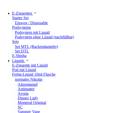
E-Zigaretten
Starter Set
Einweg / Disposable
Podsysteme
Podsystem mit Liquid
Podsystem ohne Liquid (nachfüllbar)
Sets
Set MTL (Backendampfer)
Set DTL
E-Shisha
Liquids
E-Zigarette mit Liquid
Pod mit Liquid
Fertig-Liquid 10ml Flasche
normales Nikotin
Alpendampf
Antimatter
Avoria
Dinner Lady
Montreal Original
SC
Vampire Vape