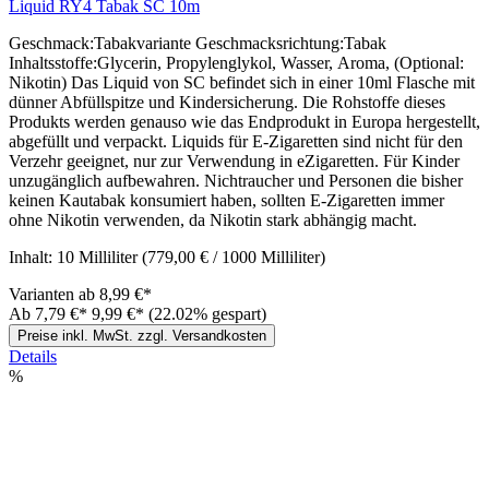
Liquid RY4 Tabak SC 10m
Geschmack:Tabakvariante Geschmacksrichtung:Tabak
Inhaltsstoffe:Glycerin, Propylenglykol, Wasser, Aroma, (Optional:
Nikotin) Das Liquid von SC befindet sich in einer 10ml Flasche mit
dünner Abfüllspitze und Kindersicherung. Die Rohstoffe dieses
Produkts werden genauso wie das Endprodukt in Europa hergestellt,
abgefüllt und verpackt. Liquids für E-Zigaretten sind nicht für den
Verzehr geeignet, nur zur Verwendung in eZigaretten. Für Kinder
unzugänglich aufbewahren. Nichtraucher und Personen die bisher
keinen Kautabak konsumiert haben, sollten E-Zigaretten immer
ohne Nikotin verwenden, da Nikotin stark abhängig macht.
Inhalt:
10 Milliliter
(779,00 € / 1000 Milliliter)
Varianten ab
8,99 €*
Ab
7,79 €*
9,99 €*
(22.02% gespart)
Preise inkl. MwSt. zzgl. Versandkosten
Details
%