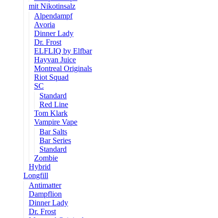
mit Nikotinsalz
Alpendampf
Avoria
Dinner Lady
Dr. Frost
ELFLIQ by Elfbar
Hayvan Juice
Montreal Originals
Riot Squad
SC
Standard
Red Line
Tom Klark
Vampire Vape
Bar Salts
Bar Series
Standard
Zombie
Hybrid
Longfill
Antimatter
Dampflion
Dinner Lady
Dr. Frost