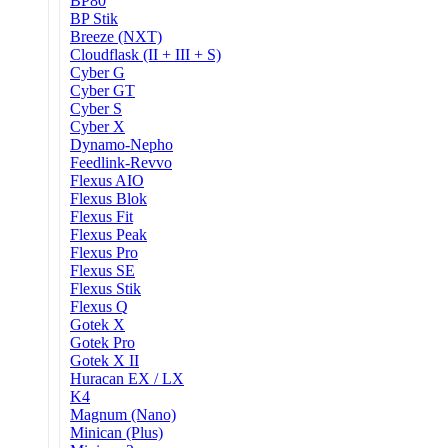
BP80
BP Stik
Breeze (NXT)
Cloudflask (II + III + S)
Cyber G
Cyber GT
Cyber S
Cyber X
Dynamo-Nepho
Feedlink-Revvo
Flexus AIO
Flexus Blok
Flexus Fit
Flexus Peak
Flexus Pro
Flexus SE
Flexus Stik
Flexus Q
Gotek X
Gotek Pro
Gotek X II
Huracan EX / LX
K4
Magnum (Nano)
Minican (Plus)