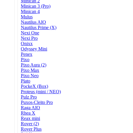
Minican 2
Minican 3 (Pro)
Minican 4
Mulus
Nautilus AIO
Nautilus Prime (X)
Nexi One
Nexi Pro
Onixx
Odyssey Mini
Penex
Pixo
Pixo Aura (2)
Pixo Max
Pixo Neo
Plato
PockeX (Box)
Proteus (mini / NEO)
Pulz Pro
Puxos-Cleito Pro
Raga AIO
Rhea X
Reax mini
Rover (2)
Rover Plus