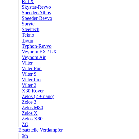
Riil X
Skystar-Revvo
Speeder-Athos
Speeder-Revvo
Spryte
Steeltech
Tekno
Tigon
Typhon-Revvo
Veynom EX / LX
Veynom Air
Vilter
Vilter Fun
Vilter S
Vilter Pro
Vilter 2
X30 Rover
Zelos (2 + nano)
Zelos 3
Zelos M80
Zelos X
Zelos X80
ZQ
Ersatzteile Verdampfer
9th