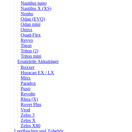
Nautilus nano
Nautilus X (XS)
Nepho
Odan (EVO)
Odan mini
Onixx
Quad-Flex
Revvo
Tigon
Triton (2)
Triton mini
Ersatzteile Akkuträger
Boxxer
Huracan EX / LX
Mixx
Paradox
Puxo
Revolto
Rhea (X)
Rover Plus
Vrod
Zelos 3
Zelos X
Zelos X80
Leerflaschen und Zubehör