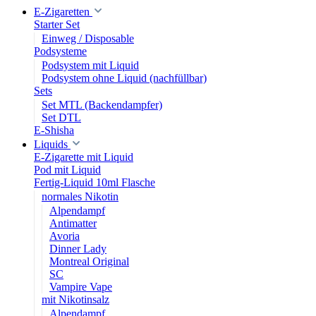
E-Zigaretten
Starter Set
Einweg / Disposable
Podsysteme
Podsystem mit Liquid
Podsystem ohne Liquid (nachfüllbar)
Sets
Set MTL (Backendampfer)
Set DTL
E-Shisha
Liquids
E-Zigarette mit Liquid
Pod mit Liquid
Fertig-Liquid 10ml Flasche
normales Nikotin
Alpendampf
Antimatter
Avoria
Dinner Lady
Montreal Original
SC
Vampire Vape
mit Nikotinsalz
Alpendampf