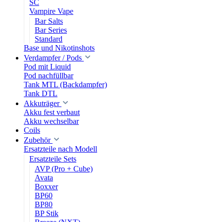
SC
Vampire Vape
Bar Salts
Bar Series
Standard
Base und Nikotinshots
Verdampfer / Pods
Pod mit Liquid
Pod nachfüllbar
Tank MTL (Backdampfer)
Tank DTL
Akkuträger
Akku fest verbaut
Akku wechselbar
Coils
Zubehör
Ersatzteile nach Modell
Ersatzteile Sets
AVP (Pro + Cube)
Avata
Boxxer
BP60
BP80
BP Stik