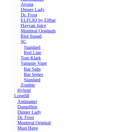
Avoria
Dinner Lady
Dr. Frost
ELFLIQ by Elfbar
Hayvan Juice
Montreal Originals
Riot Squad
SC
Standard
Red Line
Tom Klark
Vampire Vape
Bar Salts
Bar Series
Standard
Zombie
Hybrid
Longfill
Antimatter
Dampflion
Dinner Lady
Dr. Frost
Montreal Original
Must Have