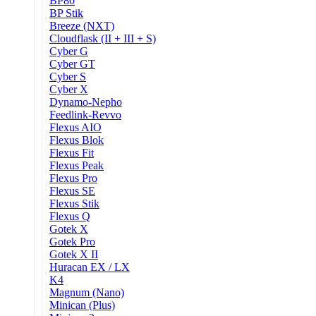
BP80
BP Stik
Breeze (NXT)
Cloudflask (II + III + S)
Cyber G
Cyber GT
Cyber S
Cyber X
Dynamo-Nepho
Feedlink-Revvo
Flexus AIO
Flexus Blok
Flexus Fit
Flexus Peak
Flexus Pro
Flexus SE
Flexus Stik
Flexus Q
Gotek X
Gotek Pro
Gotek X II
Huracan EX / LX
K4
Magnum (Nano)
Minican (Plus)