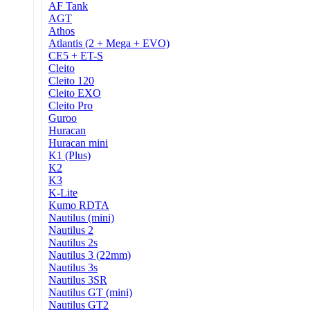
AF Tank
AGT
Athos
Atlantis (2 + Mega + EVO)
CE5 + ET-S
Cleito
Cleito 120
Cleito EXO
Cleito Pro
Guroo
Huracan
Huracan mini
K1 (Plus)
K2
K3
K-Lite
Kumo RDTA
Nautilus (mini)
Nautilus 2
Nautilus 2s
Nautilus 3 (22mm)
Nautilus 3s
Nautilus 3SR
Nautilus GT (mini)
Nautilus GT2