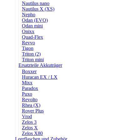
Nautilus nano
Nautilus X (XS)
Nepho
Odan (EVO)
Odan mini
Onixx
Quad-Flex
Revvo
Tigon
Triton (2)
Triton mini
Ersatzteile Akkuträger
Boxxer
Huracan EX / LX
Mixx
Paradox
Puxo
Revolto
Rhea (X)
Rover Plus
Vrod
Zelos 3
Zelos X
Zelos X80
Leerflaschen und Zubehör