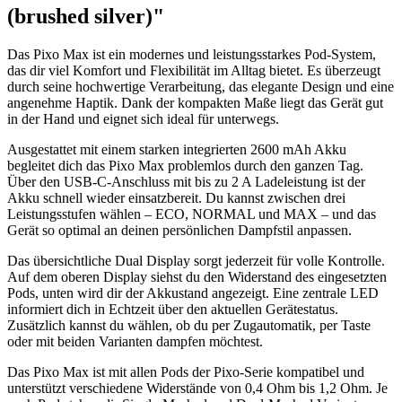
(brushed silver)"
Das Pixo Max ist ein modernes und leistungsstarkes Pod-System,
das dir viel Komfort und Flexibilität im Alltag bietet. Es überzeugt
durch seine hochwertige Verarbeitung, das elegante Design und eine
angenehme Haptik. Dank der kompakten Maße liegt das Gerät gut
in der Hand und eignet sich ideal für unterwegs.
Ausgestattet mit einem starken integrierten 2600 mAh Akku
begleitet dich das Pixo Max problemlos durch den ganzen Tag.
Über den USB-C-Anschluss mit bis zu 2 A Ladeleistung ist der
Akku schnell wieder einsatzbereit. Du kannst zwischen drei
Leistungsstufen wählen – ECO, NORMAL und MAX – und das
Gerät so optimal an deinen persönlichen Dampfstil anpassen.
Das übersichtliche Dual Display sorgt jederzeit für volle Kontrolle.
Auf dem oberen Display siehst du den Widerstand des eingesetzten
Pods, unten wird dir der Akkustand angezeigt. Eine zentrale LED
informiert dich in Echtzeit über den aktuellen Gerätestatus.
Zusätzlich kannst du wählen, ob du per Zugautomatik, per Taste
oder mit beiden Varianten dampfen möchtest.
Das Pixo Max ist mit allen Pods der Pixo-Serie kompatibel und
unterstützt verschiedene Widerstände von 0,4 Ohm bis 1,2 Ohm. Je