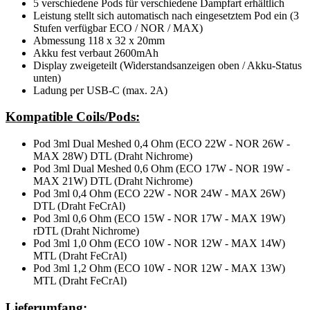
5 verschiedene Pods für verschiedene Dampfart erhältlich
Leistung stellt sich automatisch nach eingesetztem Pod ein (3
Stufen verfügbar ECO / NOR / MAX)
Abmessung 118 x 32 x 20mm
Akku fest verbaut 2600mAh
Display zweigeteilt (Widerstandsanzeigen oben / Akku-Status
unten)
Ladung per USB-C (max. 2A)
Kompatible Coils/Pods:
Pod 3ml Dual Meshed 0,4 Ohm (ECO 22W - NOR 26W -
MAX 28W) DTL (Draht Nichrome)
Pod 3ml Dual Meshed 0,6 Ohm (ECO 17W - NOR 19W -
MAX 21W) DTL (Draht Nichrome)
Pod 3ml 0,4 Ohm (ECO 22W - NOR 24W - MAX 26W)
DTL (Draht FeCrAl)
Pod 3ml 0,6 Ohm (ECO 15W - NOR 17W - MAX 19W)
rDTL (Draht Nichrome)
Pod 3ml 1,0 Ohm (ECO 10W - NOR 12W - MAX 14W)
MTL (Draht FeCrAl)
Pod 3ml 1,2 Ohm (ECO 10W - NOR 12W - MAX 13W)
MTL (Draht FeCrAl)
Lieferumfang: