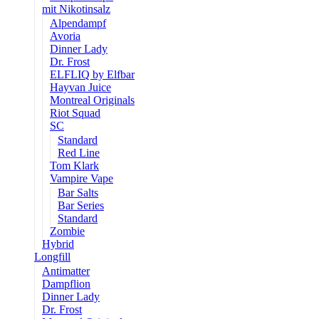
mit Nikotinsalz
Alpendampf
Avoria
Dinner Lady
Dr. Frost
ELFLIQ by Elfbar
Hayvan Juice
Montreal Originals
Riot Squad
SC
Standard
Red Line
Tom Klark
Vampire Vape
Bar Salts
Bar Series
Standard
Zombie
Hybrid
Longfill
Antimatter
Dampflion
Dinner Lady
Dr. Frost