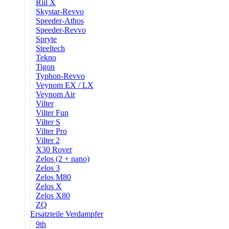
Riil X
Skystar-Revvo
Speeder-Athos
Speeder-Revvo
Spryte
Steeltech
Tekno
Tigon
Typhon-Revvo
Veynom EX / LX
Veynom Air
Vilter
Vilter Fun
Vilter S
Vilter Pro
Vilter 2
X30 Rover
Zelos (2 + nano)
Zelos 3
Zelos M80
Zelos X
Zelos X80
ZQ
Ersatzteile Verdampfer
9th