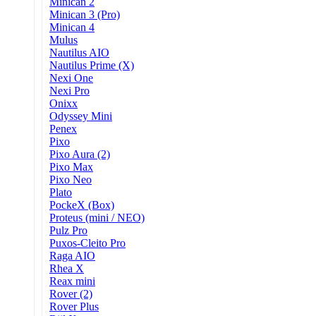
Minican 2
Minican 3 (Pro)
Minican 4
Mulus
Nautilus AIO
Nautilus Prime (X)
Nexi One
Nexi Pro
Onixx
Odyssey Mini
Penex
Pixo
Pixo Aura (2)
Pixo Max
Pixo Neo
Plato
PockeX (Box)
Proteus (mini / NEO)
Pulz Pro
Puxos-Cleito Pro
Raga AIO
Rhea X
Reax mini
Rover (2)
Rover Plus