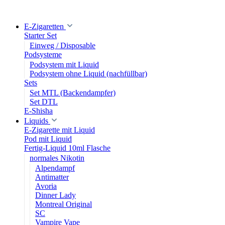
E-Zigaretten
Starter Set
Einweg / Disposable
Podsysteme
Podsystem mit Liquid
Podsystem ohne Liquid (nachfüllbar)
Sets
Set MTL (Backendampfer)
Set DTL
E-Shisha
Liquids
E-Zigarette mit Liquid
Pod mit Liquid
Fertig-Liquid 10ml Flasche
normales Nikotin
Alpendampf
Antimatter
Avoria
Dinner Lady
Montreal Original
SC
Vampire Vape