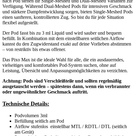
nach Pod stehen dir Single-Meshed und Dual-Meshed Varianten zur
Verfügung. Während Dual-Meshed Pods für intensiven Geschmack
und stärkere Dampfentwicklung sorgen, bieten Single-Meshed Pods
einen sanfteren, kontrollierten Zug. So bist du für jede Situation
flexibel aufgestellt.
Der Pod fasst bis zu 3 ml Liquid und wird sauber und bequem
befüllt. In Kombination mit dem einstellbaren seitlichen Airflow
kannst du den Zugwiderstand exakt auf deine Vorlieben abstimmen
– von restriktiv bis etwas offener.
Das Pixo Max ist die ideale Wahl für alle, die ein ausdauerndes,
vielseitiges und komfortables Pod-System suchen, ohne auf
Leistung, Übersicht und Anpassungsmöglichkeiten zu verzichten.
Achtung: Pods sind Verschleißteile und sollten regelmäßig
ausgetauscht werden – spätestens dann, wenn ein verbrannter
oder ungewöhnlicher Geschmack auftritt.
Technische Details:
Podvolumen 3ml
Befüllung seitlich am Pod
Airflow stufenlos einstellbar MTL / RDTL / DTL (seitlich
am Gerät)