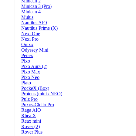
Minican 2
Minican 3 (Pro)
Minican 4
Mulus
Nautilus AIO
Nautilus Prime (X)
Nexi One
Nexi Pro
Onixx
Odyssey Mini
Penex
Pixo
Pixo Aura (2)
Pixo Max
Pixo Neo
Plato
PockeX (Box)
Proteus (mini / NEO)
Pulz Pro
Puxos-Cleito Pro
Raga AIO
Rhea X
Reax mini
Rover (2)
Rover Plus