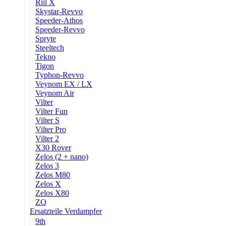
Riil X
Skystar-Revvo
Speeder-Athos
Speeder-Revvo
Spryte
Steeltech
Tekno
Tigon
Typhon-Revvo
Veynom EX / LX
Veynom Air
Vilter
Vilter Fun
Vilter S
Vilter Pro
Vilter 2
X30 Rover
Zelos (2 + nano)
Zelos 3
Zelos M80
Zelos X
Zelos X80
ZQ
Ersatzteile Verdampfer
9th