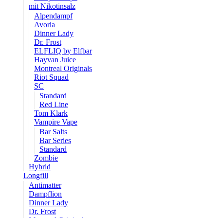
mit Nikotinsalz
Alpendampf
Avoria
Dinner Lady
Dr. Frost
ELFLIQ by Elfbar
Hayvan Juice
Montreal Originals
Riot Squad
SC
Standard
Red Line
Tom Klark
Vampire Vape
Bar Salts
Bar Series
Standard
Zombie
Hybrid
Longfill
Antimatter
Dampflion
Dinner Lady
Dr. Frost