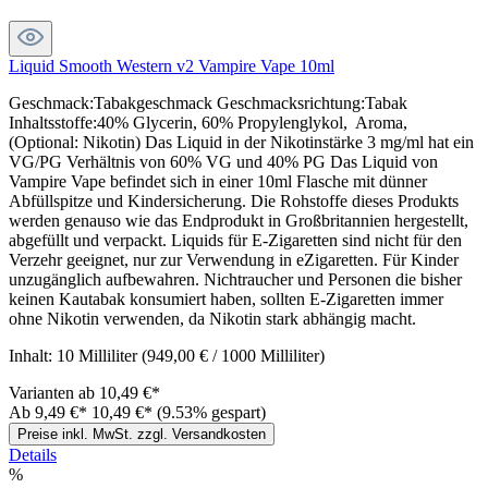
Liquid Smooth Western v2 Vampire Vape 10ml
Geschmack:Tabakgeschmack Geschmacksrichtung:Tabak
Inhaltsstoffe:40% Glycerin, 60% Propylenglykol, Aroma,
(Optional: Nikotin) Das Liquid in der Nikotinstärke 3 mg/ml hat ein
VG/PG Verhältnis von 60% VG und 40% PG Das Liquid von
Vampire Vape befindet sich in einer 10ml Flasche mit dünner
Abfüllspitze und Kindersicherung. Die Rohstoffe dieses Produkts
werden genauso wie das Endprodukt in Großbritannien hergestellt,
abgefüllt und verpackt. Liquids für E-Zigaretten sind nicht für den
Verzehr geeignet, nur zur Verwendung in eZigaretten. Für Kinder
unzugänglich aufbewahren. Nichtraucher und Personen die bisher
keinen Kautabak konsumiert haben, sollten E-Zigaretten immer
ohne Nikotin verwenden, da Nikotin stark abhängig macht.
Inhalt:
10 Milliliter
(949,00 € / 1000 Milliliter)
Varianten ab
10,49 €*
Ab
9,49 €*
10,49 €*
(9.53% gespart)
Preise inkl. MwSt. zzgl. Versandkosten
Details
%