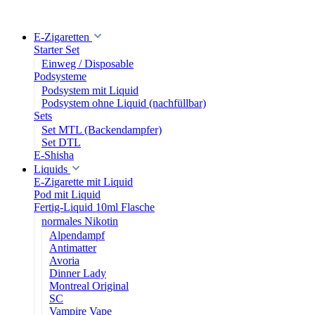
E-Zigaretten
Starter Set
Einweg / Disposable
Podsysteme
Podsystem mit Liquid
Podsystem ohne Liquid (nachfüllbar)
Sets
Set MTL (Backendampfer)
Set DTL
E-Shisha
Liquids
E-Zigarette mit Liquid
Pod mit Liquid
Fertig-Liquid 10ml Flasche
normales Nikotin
Alpendampf
Antimatter
Avoria
Dinner Lady
Montreal Original
SC
Vampire Vape