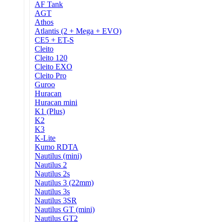
AF Tank
AGT
Athos
Atlantis (2 + Mega + EVO)
CE5 + ET-S
Cleito
Cleito 120
Cleito EXO
Cleito Pro
Guroo
Huracan
Huracan mini
K1 (Plus)
K2
K3
K-Lite
Kumo RDTA
Nautilus (mini)
Nautilus 2
Nautilus 2s
Nautilus 3 (22mm)
Nautilus 3s
Nautilus 3SR
Nautilus GT (mini)
Nautilus GT2