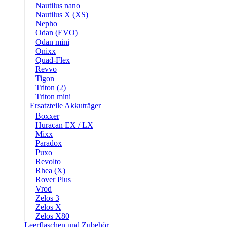
Nautilus nano
Nautilus X (XS)
Nepho
Odan (EVO)
Odan mini
Onixx
Quad-Flex
Revvo
Tigon
Triton (2)
Triton mini
Ersatzteile Akkuträger
Boxxer
Huracan EX / LX
Mixx
Paradox
Puxo
Revolto
Rhea (X)
Rover Plus
Vrod
Zelos 3
Zelos X
Zelos X80
Leerflaschen und Zubehör