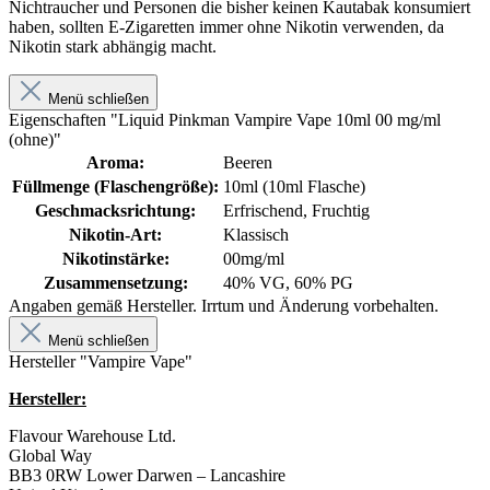
Nichtraucher und Personen die bisher keinen Kautabak konsumiert
haben, sollten E-Zigaretten immer ohne Nikotin verwenden, da
Nikotin stark abhängig macht.
Menü schließen
Eigenschaften "Liquid Pinkman Vampire Vape 10ml 00 mg/ml
(ohne)"
Aroma:
Beeren
Füllmenge (Flaschengröße):
10ml (10ml Flasche)
Geschmacksrichtung:
Erfrischend, Fruchtig
Nikotin-Art:
Klassisch
Nikotinstärke:
00mg/ml
Zusammensetzung:
40% VG, 60% PG
Angaben gemäß Hersteller. Irrtum und Änderung vorbehalten.
Menü schließen
Hersteller "Vampire Vape"
Hersteller:
Flavour Warehouse Ltd.
Global Way
BB3 0RW Lower Darwen – Lancashire