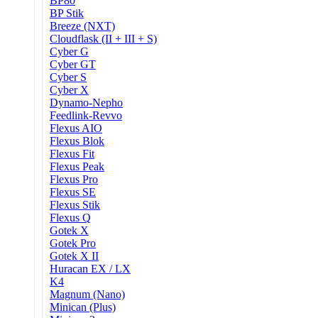
BP80
BP Stik
Breeze (NXT)
Cloudflask (II + III + S)
Cyber G
Cyber GT
Cyber S
Cyber X
Dynamo-Nepho
Feedlink-Revvo
Flexus AIO
Flexus Blok
Flexus Fit
Flexus Peak
Flexus Pro
Flexus SE
Flexus Stik
Flexus Q
Gotek X
Gotek Pro
Gotek X II
Huracan EX / LX
K4
Magnum (Nano)
Minican (Plus)