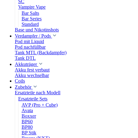
SC
Vampire Vape
Bar Salts
Bar Series
Standard
Base und Nikotinshots
Verdampfer / Pods
Pod mit Liquid
Pod nachfüllbar
Tank MTL (Backdampfer)
Tank DTL
Akkuträger
Akku fest verbaut
Akku wechselbar
Coils
Zubehör
Ersatzteile nach Modell
Ersatzteile Sets
AVP (Pro + Cube)
Avata
Boxxer
BP60
BP80
BP Stik