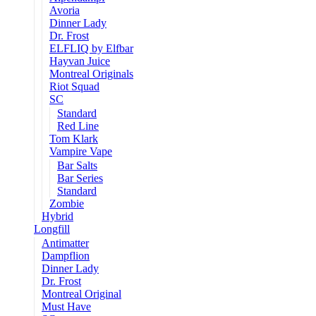
Avoria
Dinner Lady
Dr. Frost
ELFLIQ by Elfbar
Hayvan Juice
Montreal Originals
Riot Squad
SC
Standard
Red Line
Tom Klark
Vampire Vape
Bar Salts
Bar Series
Standard
Zombie
Hybrid
Longfill
Antimatter
Dampflion
Dinner Lady
Dr. Frost
Montreal Original
Must Have