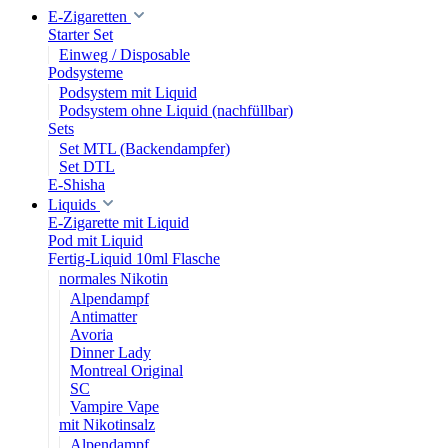
E-Zigaretten
Starter Set
Einweg / Disposable
Podsysteme
Podsystem mit Liquid
Podsystem ohne Liquid (nachfüllbar)
Sets
Set MTL (Backendampfer)
Set DTL
E-Shisha
Liquids
E-Zigarette mit Liquid
Pod mit Liquid
Fertig-Liquid 10ml Flasche
normales Nikotin
Alpendampf
Antimatter
Avoria
Dinner Lady
Montreal Original
SC
Vampire Vape
mit Nikotinsalz
Alpendampf