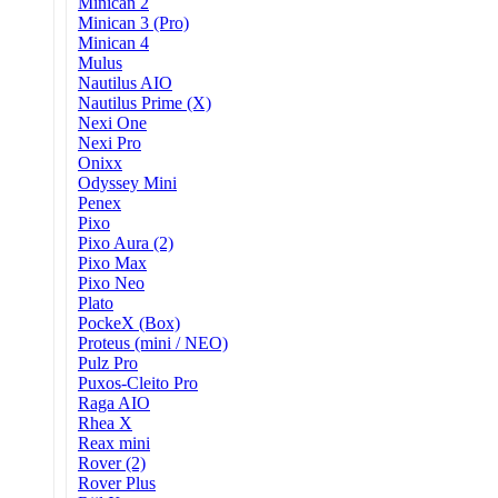
Minican 2
Minican 3 (Pro)
Minican 4
Mulus
Nautilus AIO
Nautilus Prime (X)
Nexi One
Nexi Pro
Onixx
Odyssey Mini
Penex
Pixo
Pixo Aura (2)
Pixo Max
Pixo Neo
Plato
PockeX (Box)
Proteus (mini / NEO)
Pulz Pro
Puxos-Cleito Pro
Raga AIO
Rhea X
Reax mini
Rover (2)
Rover Plus