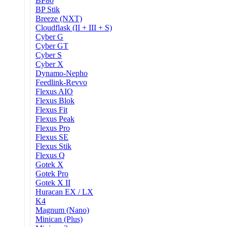
BP80
BP Stik
Breeze (NXT)
Cloudflask (II + III + S)
Cyber G
Cyber GT
Cyber S
Cyber X
Dynamo-Nepho
Feedlink-Revvo
Flexus AIO
Flexus Blok
Flexus Fit
Flexus Peak
Flexus Pro
Flexus SE
Flexus Stik
Flexus Q
Gotek X
Gotek Pro
Gotek X II
Huracan EX / LX
K4
Magnum (Nano)
Minican (Plus)