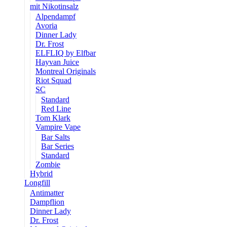
mit Nikotinsalz
Alpendampf
Avoria
Dinner Lady
Dr. Frost
ELFLIQ by Elfbar
Hayvan Juice
Montreal Originals
Riot Squad
SC
Standard
Red Line
Tom Klark
Vampire Vape
Bar Salts
Bar Series
Standard
Zombie
Hybrid
Longfill
Antimatter
Dampflion
Dinner Lady
Dr. Frost