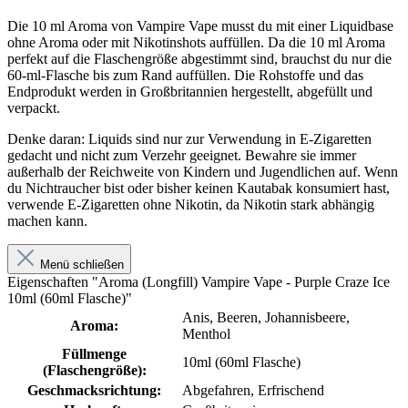
Die 10 ml Aroma von Vampire Vape musst du mit einer Liquidbase
ohne Aroma oder mit Nikotinshots auffüllen. Da die 10 ml Aroma
perfekt auf die Flaschengröße abgestimmt sind, brauchst du nur die
60-ml-Flasche bis zum Rand auffüllen. Die Rohstoffe und das
Endprodukt werden in Großbritannien hergestellt, abgefüllt und
verpackt.
Denke daran: Liquids sind nur zur Verwendung in E-Zigaretten
gedacht und nicht zum Verzehr geeignet. Bewahre sie immer
außerhalb der Reichweite von Kindern und Jugendlichen auf. Wenn
du Nichtraucher bist oder bisher keinen Kautabak konsumiert hast,
verwende E-Zigaretten ohne Nikotin, da Nikotin stark abhängig
machen kann.
Menü schließen
Eigenschaften "Aroma (Longfill) Vampire Vape - Purple Craze Ice
10ml (60ml Flasche)"
Anis, Beeren, Johannisbeere,
Aroma:
Menthol
Füllmenge
10ml (60ml Flasche)
(Flaschengröße):
Geschmacksrichtung:
Abgefahren, Erfrischend