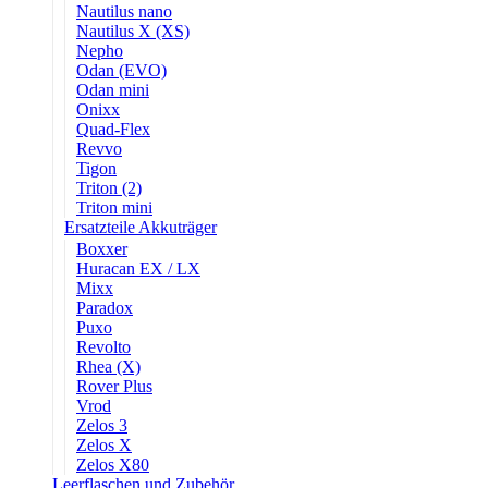
Nautilus nano
Nautilus X (XS)
Nepho
Odan (EVO)
Odan mini
Onixx
Quad-Flex
Revvo
Tigon
Triton (2)
Triton mini
Ersatzteile Akkuträger
Boxxer
Huracan EX / LX
Mixx
Paradox
Puxo
Revolto
Rhea (X)
Rover Plus
Vrod
Zelos 3
Zelos X
Zelos X80
Leerflaschen und Zubehör