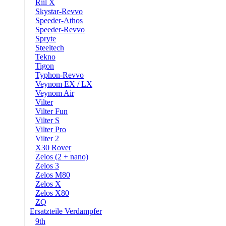
Riil X
Skystar-Revvo
Speeder-Athos
Speeder-Revvo
Spryte
Steeltech
Tekno
Tigon
Typhon-Revvo
Veynom EX / LX
Veynom Air
Vilter
Vilter Fun
Vilter S
Vilter Pro
Vilter 2
X30 Rover
Zelos (2 + nano)
Zelos 3
Zelos M80
Zelos X
Zelos X80
ZQ
Ersatzteile Verdampfer
9th