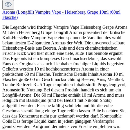
Aroma (Longfill) Vampire Vape - Heisenberg Grape 10ml (60ml
Flasche)
Die Legende wird fruchtig: Vampire Vape Heisenberg Grape Aroma
Mit dem Heisenberg Grape Longfill Aroma präsentiert der britische
Kult-Hersteller Vampire Vape eine spannende Variation des wohl
bekanntesten E-Zigaretten Aromas der Welt. Die unverwechselbare
Heisenberg-Basis aus Beeren, Anis und dem charakteristischen
Frische-Kick wird hier durch eine tiefe, süße Traubennote ergänzt.
Das Ergebnis ist ein komplexes Geschmackserlebnis, das sowohl
Fans des Originals als auch Liebhaber fruchtiger Liquids begeistert.
Geliefert werden 10 ml hochkonzentriertes Aroma in einer
praktischen 60 ml Flasche. Technische Details Inhalt Aroma 10 ml
Flaschengröße 60 ml Geschmacksrichtung Beeren, Anis, Menthol,
Traube Reifezeit 3 - 5 Tage empfohlen Inhaltsstoffe Propylenglycol,
Aromastoffe Nutzung Bei diesem Produkt handelt es sich um ein
Longfill-Aroma. Die 60 ml Flasche enthält 10 ml Aroma und muss
lediglich mit Basisliquid (und bei Bedarf mit Nikotin-Shots)
aufgefüllt werden. Flasche kräftig schütteln und für die volle
Geschmacksentfaltung einige Tage reifen lassen. Bitte beachten Sie,
dass das Konzentrat nicht pur gedampft werden darf. Kompatible
Coils Das fertige Liquid kann in jedem gängigen Verdampfer
genutzt werden. Aufgrund der intensiven Frische empfehlen wir: