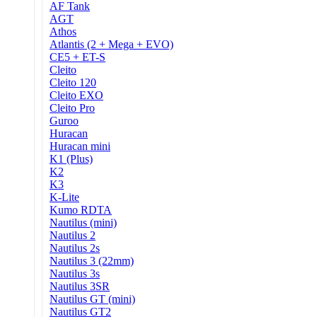
AF Tank
AGT
Athos
Atlantis (2 + Mega + EVO)
CE5 + ET-S
Cleito
Cleito 120
Cleito EXO
Cleito Pro
Guroo
Huracan
Huracan mini
K1 (Plus)
K2
K3
K-Lite
Kumo RDTA
Nautilus (mini)
Nautilus 2
Nautilus 2s
Nautilus 3 (22mm)
Nautilus 3s
Nautilus 3SR
Nautilus GT (mini)
Nautilus GT2