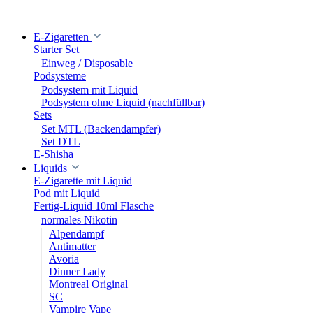
E-Zigaretten
Starter Set
Einweg / Disposable
Podsysteme
Podsystem mit Liquid
Podsystem ohne Liquid (nachfüllbar)
Sets
Set MTL (Backendampfer)
Set DTL
E-Shisha
Liquids
E-Zigarette mit Liquid
Pod mit Liquid
Fertig-Liquid 10ml Flasche
normales Nikotin
Alpendampf
Antimatter
Avoria
Dinner Lady
Montreal Original
SC
Vampire Vape