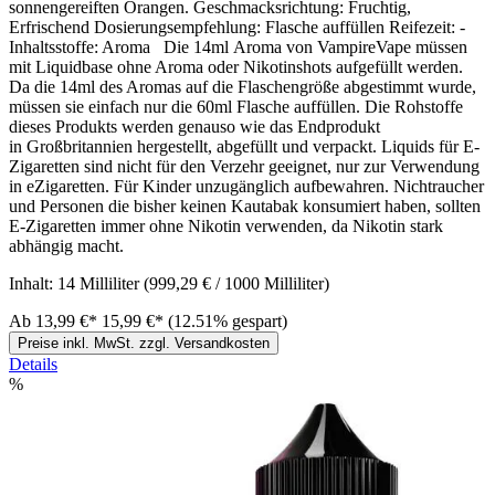
sonnengereiften Orangen. Geschmacksrichtung: Fruchtig,
Erfrischend Dosierungsempfehlung: Flasche auffüllen Reifezeit: -
Inhaltsstoffe: Aroma Die 14ml Aroma von VampireVape müssen
mit Liquidbase ohne Aroma oder Nikotinshots aufgefüllt werden.
Da die 14ml des Aromas auf die Flaschengröße abgestimmt wurde,
müssen sie einfach nur die 60ml Flasche auffüllen. Die Rohstoffe
dieses Produkts werden genauso wie das Endprodukt
in Großbritannien hergestellt, abgefüllt und verpackt. Liquids für E-
Zigaretten sind nicht für den Verzehr geeignet, nur zur Verwendung
in eZigaretten. Für Kinder unzugänglich aufbewahren. Nichtraucher
und Personen die bisher keinen Kautabak konsumiert haben, sollten
E-Zigaretten immer ohne Nikotin verwenden, da Nikotin stark
abhängig macht.
Inhalt:
14 Milliliter
(999,29 € / 1000 Milliliter)
Ab
13,99 €*
15,99 €*
(12.51% gespart)
Preise inkl. MwSt. zzgl. Versandkosten
Details
%