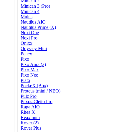
Minican 2
Minican 3 (Pro)
Minican 4
Mulus
Nautilus AIO
Nautilus Prime (X)
Nexi One
Nexi Pro
Onixx
Odyssey Mini
Penex
Pixo
Pixo Aura (2)
Pixo Max
Pixo Neo
Plato
PockeX (Box)
Proteus (mini / NEO)
Pulz Pro
Puxos-Cleito Pro
Raga AIO
Rhea X
Reax mini
Rover (2)
Rover Plus