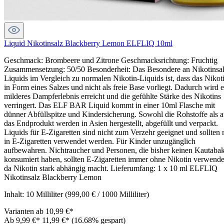
Liquid Nikotinsalz Blackberry Lemon ELFLIQ 10ml
Geschmack: Brombeere und Zitrone Geschmacksrichtung: Fruchtig
Zusammensetzung: 50/50 Besonderheit: Das Besondere an Nikotinsal
Liquids im Vergleich zu normalen Nikotin-Liquids ist, dass das Nikot
in Form eines Salzes und nicht als freie Base vorliegt. Dadurch wird e
milderes Dampferlebnis erreicht und die gefühlte Stärke des Nikotins
verringert. Das ELF BAR Liquid kommt in einer 10ml Flasche mit
dünner Abfüllspitze und Kindersicherung. Sowohl die Rohstoffe als 
das Endprodukt werden in Asien hergestellt, abgefüllt und verpackt.
Liquids für E-Zigaretten sind nicht zum Verzehr geeignet und sollten 
in E-Zigaretten verwendet werden. Für Kinder unzugänglich
aufbewahren. Nichtraucher und Personen, die bisher keinen Kautaba
konsumiert haben, sollten E-Zigaretten immer ohne Nikotin verwende
da Nikotin stark abhängig macht. Lieferumfang: 1 x 10 ml ELFLIQ
Nikotinsalz Blackberry Lemon
Inhalt:
10 Milliliter
(999,00 € / 1000 Milliliter)
Varianten ab
10,99 €*
Ab
9,99 €*
11,99 €*
(16.68% gespart)