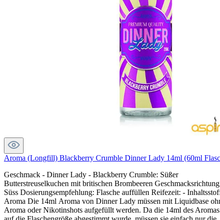
Aroma (Longfill) Blackberry Crumble Dinner Lady 14ml (60ml Flas
Geschmack - Dinner Lady - Blackberry Crumble: Süßer
Butterstreuselkuchen mit britischen Brombeeren Geschmacksrichtung
Süss Dosierungsempfehlung: Flasche auffüllen Reifezeit: - Inhaltsstof
Aroma Die 14ml Aroma von Dinner Lady müssen mit Liquidbase oh
Aroma oder Nikotinshots aufgefüllt werden. Da die 14ml des Aromas
auf die Flaschengröße abgestimmt wurde, müssen sie einfach nur die