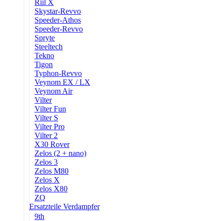
Riil X
Skystar-Revvo
Speeder-Athos
Speeder-Revvo
Spryte
Steeltech
Tekno
Tigon
Typhon-Revvo
Veynom EX / LX
Veynom Air
Vilter
Vilter Fun
Vilter S
Vilter Pro
Vilter 2
X30 Rover
Zelos (2 + nano)
Zelos 3
Zelos M80
Zelos X
Zelos X80
ZQ
Ersatzteile Verdampfer
9th