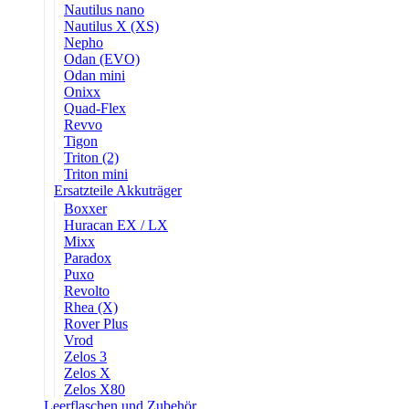
Nautilus nano
Nautilus X (XS)
Nepho
Odan (EVO)
Odan mini
Onixx
Quad-Flex
Revvo
Tigon
Triton (2)
Triton mini
Ersatzteile Akkuträger
Boxxer
Huracan EX / LX
Mixx
Paradox
Puxo
Revolto
Rhea (X)
Rover Plus
Vrod
Zelos 3
Zelos X
Zelos X80
Leerflaschen und Zubehör