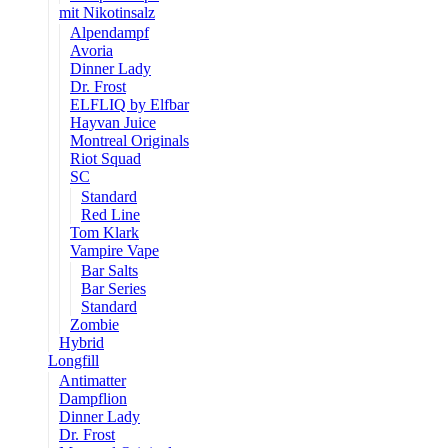
mit Nikotinsalz
Alpendampf
Avoria
Dinner Lady
Dr. Frost
ELFLIQ by Elfbar
Hayvan Juice
Montreal Originals
Riot Squad
SC
Standard
Red Line
Tom Klark
Vampire Vape
Bar Salts
Bar Series
Standard
Zombie
Hybrid
Longfill
Antimatter
Dampflion
Dinner Lady
Dr. Frost