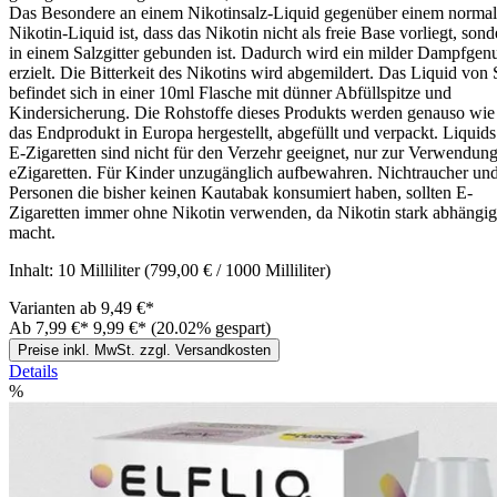
Das Besondere an einem Nikotinsalz-Liquid gegenüber einem norma
Nikotin-Liquid ist, dass das Nikotin nicht als freie Base vorliegt, sond
in einem Salzgitter gebunden ist. Dadurch wird ein milder Dampfgen
erzielt. Die Bitterkeit des Nikotins wird abgemildert. Das Liquid von
befindet sich in einer 10ml Flasche mit dünner Abfüllspitze und
Kindersicherung. Die Rohstoffe dieses Produkts werden genauso wie
das Endprodukt in Europa hergestellt, abgefüllt und verpackt. Liquids
E-Zigaretten sind nicht für den Verzehr geeignet, nur zur Verwendung
eZigaretten. Für Kinder unzugänglich aufbewahren. Nichtraucher un
Personen die bisher keinen Kautabak konsumiert haben, sollten E-
Zigaretten immer ohne Nikotin verwenden, da Nikotin stark abhängig
macht.
Inhalt:
10 Milliliter
(799,00 € / 1000 Milliliter)
Varianten ab
9,49 €*
Ab
7,99 €*
9,99 €*
(20.02% gespart)
Preise inkl. MwSt. zzgl. Versandkosten
Details
%