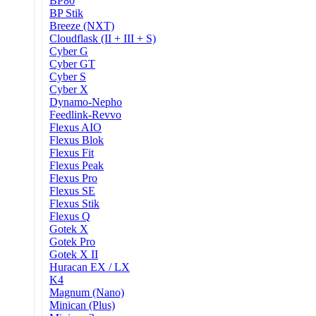
BP80
BP Stik
Breeze (NXT)
Cloudflask (II + III + S)
Cyber G
Cyber GT
Cyber S
Cyber X
Dynamo-Nepho
Feedlink-Revvo
Flexus AIO
Flexus Blok
Flexus Fit
Flexus Peak
Flexus Pro
Flexus SE
Flexus Stik
Flexus Q
Gotek X
Gotek Pro
Gotek X II
Huracan EX / LX
K4
Magnum (Nano)
Minican (Plus)