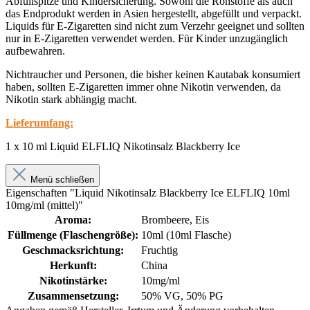
Abfüllspitze und Kindersicherung. Sowohl die Rohstoffe als auch
das Endprodukt werden in Asien hergestellt, abgefüllt und verpackt.
Liquids für E-Zigaretten sind nicht zum Verzehr geeignet und sollten
nur in E-Zigaretten verwendet werden. Für Kinder unzugänglich
aufbewahren.
Nichtraucher und Personen, die bisher keinen Kautabak konsumiert
haben, sollten E-Zigaretten immer ohne Nikotin verwenden, da
Nikotin stark abhängig macht.
Lieferumfang:
1 x 10 ml Liquid ELFLIQ Nikotinsalz Blackberry Ice
Menü schließen
Eigenschaften "Liquid Nikotinsalz Blackberry Ice ELFLIQ 10ml
10mg/ml (mittel)"
Aroma:
Brombeere, Eis
Füllmenge (Flaschengröße):
10ml (10ml Flasche)
Geschmacksrichtung:
Fruchtig
Herkunft:
China
Nikotinstärke:
10mg/ml
Zusammensetzung:
50% VG, 50% PG