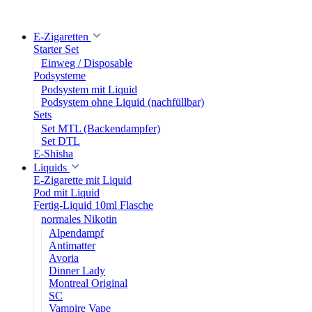
E-Zigaretten
Starter Set
Einweg / Disposable
Podsysteme
Podsystem mit Liquid
Podsystem ohne Liquid (nachfüllbar)
Sets
Set MTL (Backendampfer)
Set DTL
E-Shisha
Liquids
E-Zigarette mit Liquid
Pod mit Liquid
Fertig-Liquid 10ml Flasche
normales Nikotin
Alpendampf
Antimatter
Avoria
Dinner Lady
Montreal Original
SC
Vampire Vape