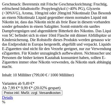
Geschmack: Beerenmix mit Frische Geschmacksrichtung: Fruchtig,
erfrischend Inhaltsstoffe: Propylenglykol (>40% PG), Glyzerin
(>30%VG), Aroma, 10mg/ml oder 20mg/ml Nikotinsalz Das Besond
an einem Nikotinsalz Liquid gegenüber einem normalen Liquid mit
Nikotin ist, dass das Nikotin nicht als freie Base in diesem vorhanden i
sonder gebunden in einem Salzgitter. Somit entsteht ein sanftes
Dampfvergnügen und abgemilderte Bitterkeit des Nikotins. Das Liqu
von SC befindet sich in einer 10ml Flasche mit dünner Abfüllspitze u
Kindersicherung. Die Rohstoffe dieses Produkts werden genauso wie
das Endprodukt in Europa hergestellt, abgefüllt und verpackt. Liquids
E-Zigaretten sind nicht für den Verzehr geeignet, nur zur Verwendung
eZigaretten. Für Kinder unzugänglich aufbewahren. Nichtraucher un
Personen die bisher keinen Kautabak konsumiert haben, sollten E-
Zigaretten immer ohne Nikotin verwenden, da Nikotin stark abhängig
macht.
Inhalt:
10 Milliliter
(799,00 € / 1000 Milliliter)
Varianten ab
9,49 €*
Ab
7,99 €*
9,99 €*
(20.02% gespart)
Preise inkl. MwSt. zzgl. Versandkosten
Details
%