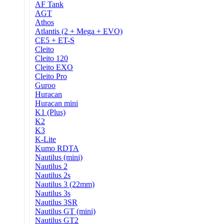
AF Tank
AGT
Athos
Atlantis (2 + Mega + EVO)
CE5 + ET-S
Cleito
Cleito 120
Cleito EXO
Cleito Pro
Guroo
Huracan
Huracan mini
K1 (Plus)
K2
K3
K-Lite
Kumo RDTA
Nautilus (mini)
Nautilus 2
Nautilus 2s
Nautilus 3 (22mm)
Nautilus 3s
Nautilus 3SR
Nautilus GT (mini)
Nautilus GT2