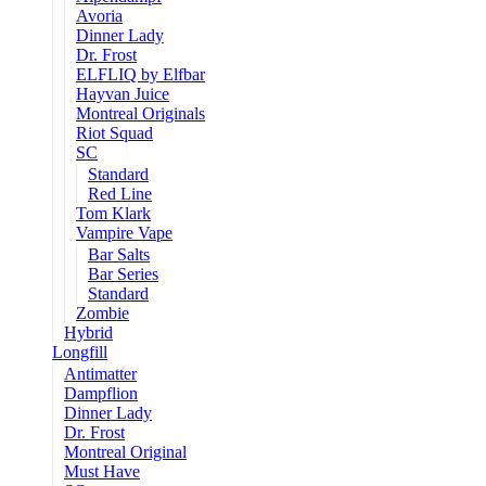
Avoria
Dinner Lady
Dr. Frost
ELFLIQ by Elfbar
Hayvan Juice
Montreal Originals
Riot Squad
SC
Standard
Red Line
Tom Klark
Vampire Vape
Bar Salts
Bar Series
Standard
Zombie
Hybrid
Longfill
Antimatter
Dampflion
Dinner Lady
Dr. Frost
Montreal Original
Must Have