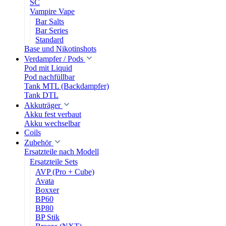
SC
Vampire Vape
Bar Salts
Bar Series
Standard
Base und Nikotinshots
Verdampfer / Pods
Pod mit Liquid
Pod nachfüllbar
Tank MTL (Backdampfer)
Tank DTL
Akkuträger
Akku fest verbaut
Akku wechselbar
Coils
Zubehör
Ersatzteile nach Modell
Ersatzteile Sets
AVP (Pro + Cube)
Avata
Boxxer
BP60
BP80
BP Stik