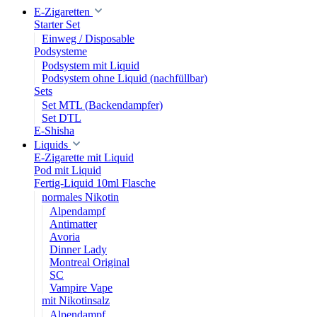
E-Zigaretten
Starter Set
Einweg / Disposable
Podsysteme
Podsystem mit Liquid
Podsystem ohne Liquid (nachfüllbar)
Sets
Set MTL (Backendampfer)
Set DTL
E-Shisha
Liquids
E-Zigarette mit Liquid
Pod mit Liquid
Fertig-Liquid 10ml Flasche
normales Nikotin
Alpendampf
Antimatter
Avoria
Dinner Lady
Montreal Original
SC
Vampire Vape
mit Nikotinsalz
Alpendampf