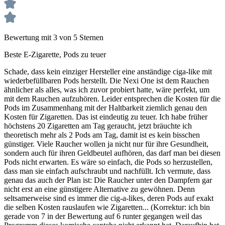
Bewertung mit 3 von 5 Sternen
Beste E-Zigarette, Pods zu teuer
Schade, dass kein einziger Hersteller eine anständige ciga-like mit
wiederbefüllbaren Pods herstellt. Die Nexi One ist dem Rauchen
ähnlicher als alles, was ich zuvor probiert hatte, wäre perfekt, um
mit dem Rauchen aufzuhören. Leider entsprechen die Kosten für die
Pods im Zusammenhang mit der Haltbarkeit ziemlich genau den
Kosten für Zigaretten. Das ist eindeutig zu teuer. Ich habe früher
höchstens 20 Zigaretten am Tag geraucht, jetzt bräuchte ich
theoretisch mehr als 2 Pods am Tag, damit ist es kein bisschen
günstiger. Viele Raucher wollen ja nicht nur für ihre Gesundheit,
sondern auch für ihren Geldbeutel aufhören, das darf man bei diesen
Pods nicht erwarten. Es wäre so einfach, die Pods so herzustellen,
dass man sie einfach aufschraubt und nachfüllt. Ich vermute, dass
genau das auch der Plan ist: Die Raucher unter den Dampfern gar
nicht erst an eine günstigere Alternative zu gewöhnen. Denn
seltsamerweise sind es immer die cig-a-likes, deren Pods auf exakt
die selben Kosten rauslaufen wie Zigaretten... (Korrektur: ich bin
gerade von 7 in der Bewertung auf 6 runter gegangen weil das