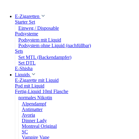
E-Zigaretten
Starter Set
Einweg / Disposable
Podsysteme
Podsystem mit Liquid
Podsystem ohne Liquid (nachfüllbar)
Sets
Set MTL (Backendampfer)
Set DTL
E-Shisha
Liquids
E-Zigarette mit Liquid
Pod mit Liquid
Fertig-Liquid 10ml Flasche
normales Nikotin
Alpendampf
Antimatter
Avoria
Dinner Lady
Montreal Original
SC
Vampire Vape