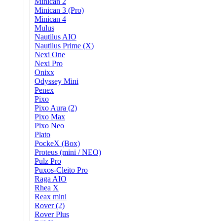
Minican 2
Minican 3 (Pro)
Minican 4
Mulus
Nautilus AIO
Nautilus Prime (X)
Nexi One
Nexi Pro
Onixx
Odyssey Mini
Penex
Pixo
Pixo Aura (2)
Pixo Max
Pixo Neo
Plato
PockeX (Box)
Proteus (mini / NEO)
Pulz Pro
Puxos-Cleito Pro
Raga AIO
Rhea X
Reax mini
Rover (2)
Rover Plus