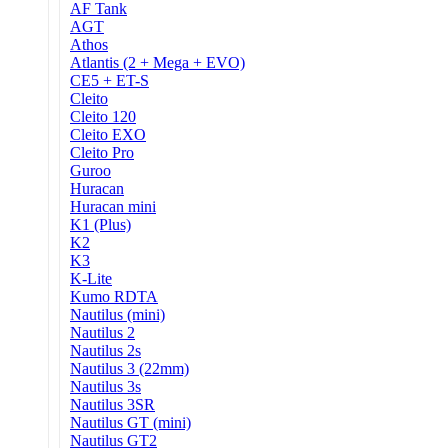
AF Tank
AGT
Athos
Atlantis (2 + Mega + EVO)
CE5 + ET-S
Cleito
Cleito 120
Cleito EXO
Cleito Pro
Guroo
Huracan
Huracan mini
K1 (Plus)
K2
K3
K-Lite
Kumo RDTA
Nautilus (mini)
Nautilus 2
Nautilus 2s
Nautilus 3 (22mm)
Nautilus 3s
Nautilus 3SR
Nautilus GT (mini)
Nautilus GT2