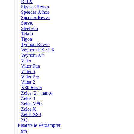
Riil X
Skystar-Revvo
Speeder-Athos
Speeder-Revvo
Spryte
Steeltech
Tekno
Tigon
Typhon-Revvo
Veynom EX / LX
Veynom Air
Vilter
Vilter Fun
Vilter S
Vilter Pro
Vilter 2
X30 Rover
Zelos (2 + nano)
Zelos 3
Zelos M80
Zelos X
Zelos X80
ZQ
Ersatzteile Verdampfer
9th