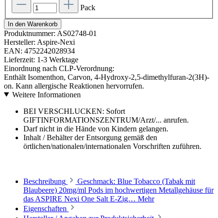
Pack
In den Warenkorb
Produktnummer:
AS02748-01
Hersteller:
Aspire-Nexi
EAN:
4752242028934
Lieferzeit:
1-3 Werktage
Einordnung nach CLP-Verordnung:
Enthält Isomenthon, Carvon, 4-Hydroxy-2,5-dimethylfuran-2(3H)-
on. Kann allergische Reaktionen hervorrufen.
Weitere Informationen
BEI VERSCHLUCKEN: Sofort
GIFTINFORMATIONSZENTRUM/Arzt/... anrufen.
Darf nicht in die Hände von Kindern gelangen.
Inhalt / Behälter der Entsorgung gemäß den
örtlichen/nationalen/internationalen Vorschriften zuführen.
Beschreibung
Geschmack: Blue Tobacco (Tabak mit
Blaubeere) 20mg/ml Pods im hochwertigen Metallgehäuse für
das ASPIRE Nexi One Salt E-Zig…
Mehr
Eigenschaften